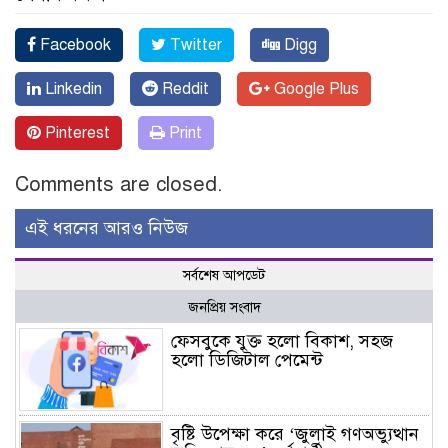
Facebook
Twitter
Digg
Linkedin
Reddit
Google Plus
Pinterest
Print
Comments are closed.
এই ধরনের আরও নিউজ
সর্বশেষ আপডেট
জনপ্রিয় সংবাদ
ফেসবুকে যুক্ত হলো বিকাশ, সহজ
হলো ডিজিটাল পেমেন্ট
বৃষ্টি উপেক্ষা করে ‘জুলাই গণঅভ্যুত্থান