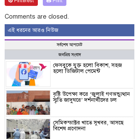
Pinterest
Print
Comments are closed.
এই ধরনের আরও নিউজ
সর্বশেষ আপডেট
জনপ্রিয় সংবাদ
ফেসবুকে যুক্ত হলো বিকাশ, সহজ
হলো ডিজিটাল পেমেন্ট
বৃষ্টি উপেক্ষা করে ‘জুলাই গণঅভ্যুত্থান
স্মৃতি জাদুঘরে’ দর্শনার্থীদের ঢল
সেমিকন্ডাক্টর খাতে সুখবর, আসছে
বিশেষ প্রণোদনা