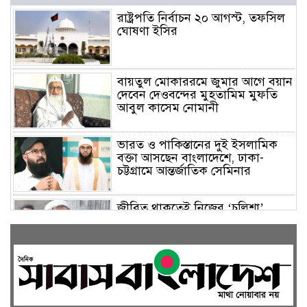
রাষ্ট্রপতি নির্বাচন ২০ আগস্ট, তফসিল
ঘোষণা ইসির
বায়তুল মোকাররমে জুমার আগে বয়ান
দেবেন দেওবন্দের মুহতামিম মুফতি
আবুল কাসেম নোমানী
ভারত ও পাকিস্তানের দুই ইসলামিক
বক্তা আসছেন বাংলাদেশে, ঢাকা-
চট্টগ্রামে আন্তর্জাতিক সেমিনার
জীবিত থাকতেই নিজের ‘চল্লিশা’
করলেন বৃদ্ধ, খেলেন ২ হাজার মানুষ
বালিয়াকান্দিতে উপজেলা প্রশাসনের
আয়োজনে জুলাই গণঅভ্যুত্থান দিবস
পালিত