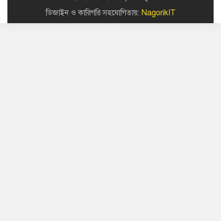
ডিজাইন ও কারিগরি সহযোগিতায়:
NagorikIT