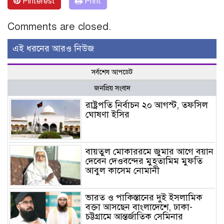
Pinterest
Print
Comments are closed.
এই ধরনের আরও নিউজ
সর্বশেষ আপডেট
জনপ্রিয় সংবাদ
রাষ্ট্রপতি নির্বাচন ২০ আগস্ট, তফসিল
ঘোষণা ইসির
বায়তুল মোকাররমে জুমার আগে বয়ান
দেবেন দেওবন্দের মুহতামিম মুফতি
আবুল কাসেম নোমানী
ভারত ও পাকিস্তানের দুই ইসলামিক
বক্তা আসছেন বাংলাদেশে, ঢাকা-
চট্টগ্রামে আন্তর্জাতিক সেমিনার