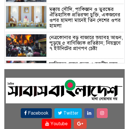
মক্কায় সৌদি, পাকিস্তান ও তুরস্কের
ঐতিহাসিক প্রতিরক্ষা চুক্তি, একজনের
ওপর হামলা মানেই তিন দেশের ওপর
হামলা
নেত্রকোনার বড় বাজারে ভয়াবহ আগুন,
পুড়ছে ৫ বাণিজ্যিক প্রতিষ্ঠান; নিয়ন্ত্রণে
৭ ইউনিটের প্রাণপণ চেষ্টা
সাকিবের দেশে ফেরা ও জাতীয় দলে
ফেরার সম্ভাবনা নেই, ইঙ্গিত ক্রীড়া
প্রতিমন্ত্রীর
ফেসবুকে যুক্ত হলো বিকাশ, সহজ
হলো ডিজিটাল পেমেন্ট
Facebook
Twitter
বৃষ্টি উপেক্ষা করে ‘জুলাই গণঅভ্যুত্থান
স্মৃতি জাদুঘরে’ দর্শনার্থীদের ঢল
Youtube