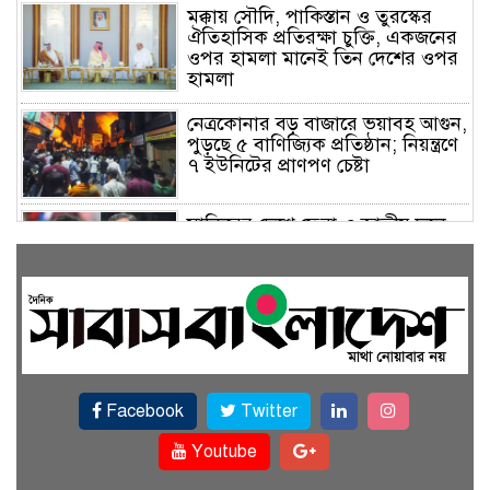
মক্কায় সৌদি, পাকিস্তান ও তুরস্কের
ঐতিহাসিক প্রতিরক্ষা চুক্তি, একজনের
ওপর হামলা মানেই তিন দেশের ওপর
হামলা
নেত্রকোনার বড় বাজারে ভয়াবহ আগুন,
পুড়ছে ৫ বাণিজ্যিক প্রতিষ্ঠান; নিয়ন্ত্রণে
৭ ইউনিটের প্রাণপণ চেষ্টা
সাকিবের দেশে ফেরা ও জাতীয় দলে
ফেরার সম্ভাবনা নেই, ইঙ্গিত ক্রীড়া
প্রতিমন্ত্রীর
ফেসবুকে যুক্ত হলো বিকাশ, সহজ
হলো ডিজিটাল পেমেন্ট
Facebook
Twitter
বৃষ্টি উপেক্ষা করে ‘জুলাই গণঅভ্যুত্থান
স্মৃতি জাদুঘরে’ দর্শনার্থীদের ঢল
Youtube