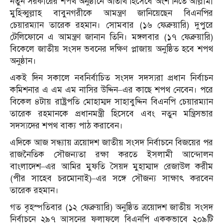
নতুন সরকারের শপথ অনুষ্ঠানে অতিথি হিসেবে অংশ নিতে
আল্লামা
মুহিব্বুল্লাহ বাবুনগরী
কে আমন্ত্রণ জানিয়েছেন বিএনপির
চেয়ারম্যান
তারেক রহমান
। সোমবার (১৬ ফেব্রুয়ারি) দুপুরে
টেলিফোনে এ আমন্ত্রণ জানান তিনি। মঙ্গলবার (১৭ ফেব্রুয়ারি)
বিকেলে জাতীয় সংসদ ভবনের দক্ষিণ প্লাজায় অনুষ্ঠিত হবে শপথ
অনুষ্ঠান।
একই দিন সকালে নবনির্বাচিত সংসদ সদস্যরা প্রধান নির্বাচন
কমিশনার
এ এম এম নাসির উদ্দিন
–এর কাছে শপথ নেবেন। পরে
বিকেল ৪টায় রাষ্ট্রপতি
মোহাম্মদ সাহাবুদ্দিন
বিএনপি চেয়ারম্যান
তারেক রহমানকে প্রধানমন্ত্রী হিসেবে এবং নতুন মন্ত্রিসভার
সদস্যদের শপথ বাক্য পাঠ করাবেন।
এদিকে আজ সন্ধ্যায় ত্রয়োদশ জাতীয় সংসদ নির্বাচনে বিজয়ের পর
রাজনৈতিক সৌজন্যতা রক্ষা করতে
ইসলামী আন্দোলন
বাংলাদেশ
–এর আমির
মুফতি সৈয়দ মুহাম্মাদ রেজাউল করীম
(পীর সাহেব চরমোনাই)–এর সঙ্গে সৌজন্য সাক্ষাৎ করবেন
তারেক রহমান।
গত বৃহস্পতিবার (১২ ফেব্রুয়ারি) অনুষ্ঠিত ত্রয়োদশ জাতীয় সংসদ
নির্বাচনে ২৯৭ আসনের ফলাফলে বিএনপি এককভাবে ২০৯টি