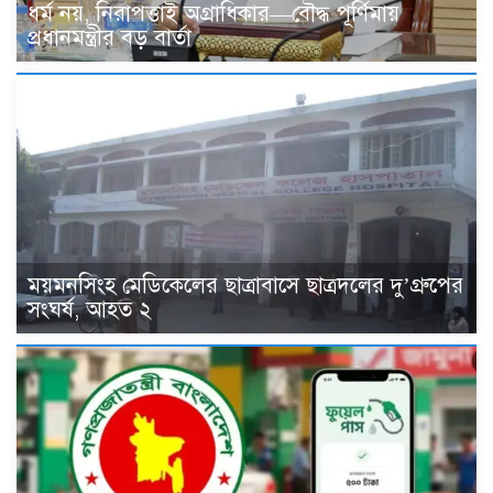
ধর্ম নয়, নিরাপত্তাই অগ্রাধিকার—বৌদ্ধ পূর্ণিমায়
প্রধানমন্ত্রীর বড় বার্তা
ময়মনসিংহ মেডিকেলের ছাত্রাবাসে ছাত্রদলের দু’গ্রুপের
সংঘর্ষ, আহত ২