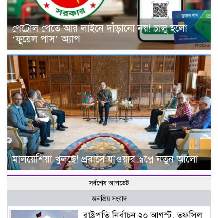
পেট্রোল পেতে আর লাইনে দাঁড়ানো নয়! চালু হলো
‘ফুয়েল পাস’ অ্যাপ
মালয়েশিয়া খুলছে! প্রবাসে যাওয়ার স্বপ্নে নতুন আলো
সর্বশেষ আপডেট
জনপ্রিয় সংবাদ
রাষ্ট্রপতি নির্বাচন ২০ আগস্ট, তফসিল