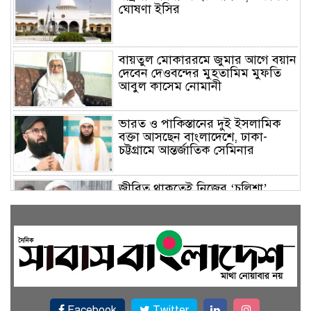
ঘোষণা ইসির
বায়তুল মোকাররমে জুমার আগে বয়ান
দেবেন দেওবন্দের মুহতামিম মুফতি
আবুল কাসেম নোমানী
ভারত ও পাকিস্তানের দুই ইসলামিক
বক্তা আসছেন বাংলাদেশে, ঢাকা-
চট্টগ্রামে আন্তর্জাতিক সেমিনার
জীবিত থাকতেই নিজের ‘চল্লিশা’
করলেন বৃদ্ধ, খেলেন ২ হাজার মানুষ
বালিয়াকান্দিতে উপজেলা প্রশাসনের
আয়োজনে জুলাই গণঅভ্যুত্থান দিবস
পালিত
Facebook
Twitter