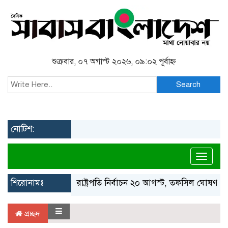
শুক্রবার, ০৭ অগাস্ট ২০২৬, ০৯:০২ পূর্বাহ্ন
Search
নোটিশ:
Toggl
শিরোনামঃ
রাষ্ট্রপতি নির্বাচন ২০ আগস্ট, তফসিল ঘোষণা ইস
প্রচ্ছদ