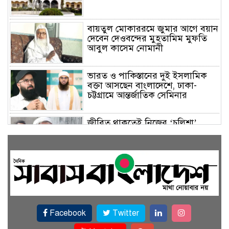
বায়তুল মোকাররমে জুমার আগে বয়ান
দেবেন দেওবন্দের মুহতামিম মুফতি
আবুল কাসেম নোমানী
ভারত ও পাকিস্তানের দুই ইসলামিক
বক্তা আসছেন বাংলাদেশে, ঢাকা-
চট্টগ্রামে আন্তর্জাতিক সেমিনার
জীবিত থাকতেই নিজের ‘চল্লিশা’
করলেন বৃদ্ধ, খেলেন ২ হাজার মানুষ
বালিয়াকান্দিতে উপজেলা প্রশাসনের
আয়োজনে জুলাই গণঅভ্যুত্থান দিবস
পালিত
Facebook
Twitter
একই জমিতে ধান, পাট, মাছ ও সবজি
চাষে সফলতার স্বপ্ন বুনছেন রাজবাড়ীর