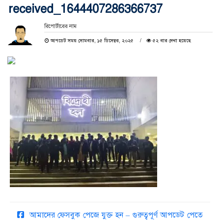
received_1644407286366737
রিপোর্টারের নাম
আপডেট সময় সোমবার, ১৫ ডিসেম্বর, ২০২৫
৫২ বার দেখা হয়েছে
আমাদের ফেসবুক পেজে যুক্ত হন – গুরুত্বপূর্ণ আপডেট পেতে