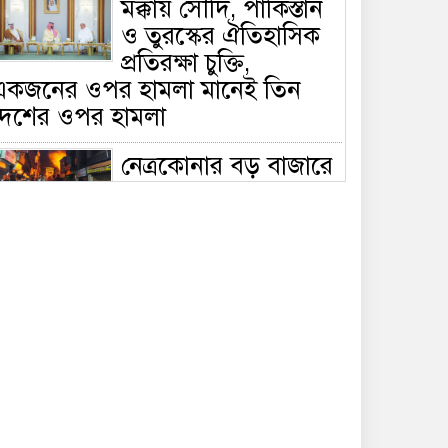
মক্কায় সৌদি, পাকিস্তান
ও তুরস্কের ঐতিহাসিক
প্রতিরক্ষা চুক্তি,
একজনের ওপর হামলা মানেই তিন
দেশের ওপর হামলা
নেত্রকোনার বড় বাজারে
ভয়াবহ আগুন, পুড়ছে ৫
বাণিজ্যিক প্রতিষ্ঠান;
িয়ন্ত্রণে ৭ ইউনিটের প্রাণপণ চেষ্টা
সাকিবের দেশে ফেরা ও
জাতীয় দলে ফেরার
সম্ভাবনা নেই, ইঙ্গিত
্রীড়া প্রতিমন্ত্রীর
ফেসবুকে যুক্ত হলো