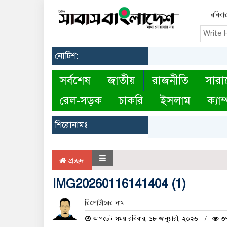
রবিবা
নোটিশ:
সর্বশেষ
জাতীয়
রাজনীতি
সারা
রেল-সড়ক
চাকরি
ইসলাম
ক্যাম
শিরোনামঃ
প্রচ্ছদ
IMG20260116141404 (1)
রিপোর্টারের নাম
আপডেট সময় রবিবার, ১৮ জানুয়ারী, ২০২৬
৩৭