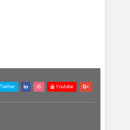
account
verification guide
for UK players
Ninewin login steps
and methods for
UK players
Ninewin Promo
Code Guide: Claim
Bonuses, Register
Fast & Play Safely in the UK
Twitter
Youtube
Donbet Casino
Security Guide
Ninewin Login