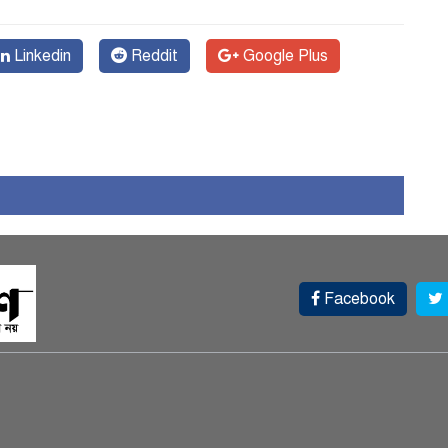
Linkedin
Reddit
Google Plus
Facebook