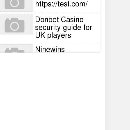
https://test.com/
Donbet Casino
security guide for
UK players
Ninewins
registration steps
for UK players –
Quick sign‑up guide
Nine Wins Casino
account
verification guide
for UK players
NineWin login