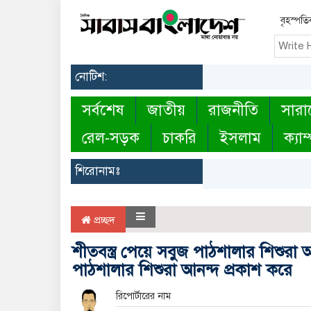
বৃহস্পত
নোটিশ:
সর্বশেষ
জাতীয়
রাজনীতি
সারা
রেল-সড়ক
চাকরি
ইসলাম
ক্যাম
শিরোনামঃ
প্রচ্ছদ
শীতবস্ত্র পেয়ে সবুজ পাঠশালার শিশুরা আ
পাঠশালার শিশুরা আনন্দ প্রকাশ করে
রিপোর্টারের নাম