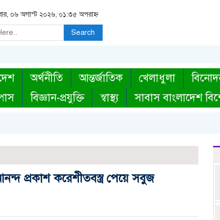
িবার, ০৬ অগাস্ট ২০২৬, ০১:৩৫ অপরাহ্ন
Search
দেশ
অর্থনীতি
আন্তর্জাতিক
খেলাধুলা
বিনোদ
্পাস
বিজ্ঞান-প্রযুক্তি
স্বাস্থ্য
সাবাস বাংলাদেশ বিশ
নন্দ প্রকাশ করেশীতবস্ত্র পেয়ে সবুজ