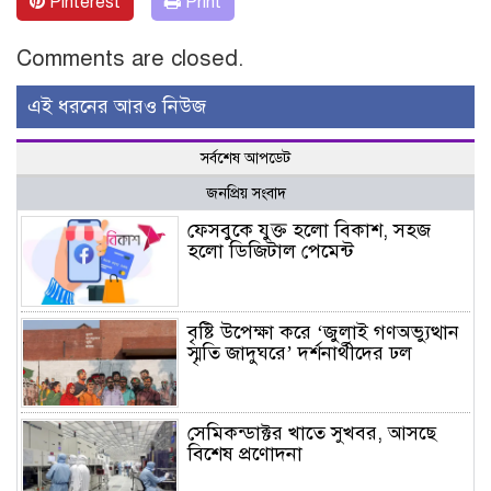
Pinterest
Print
Comments are closed.
এই ধরনের আরও নিউজ
সর্বশেষ আপডেট
জনপ্রিয় সংবাদ
ফেসবুকে যুক্ত হলো বিকাশ, সহজ
হলো ডিজিটাল পেমেন্ট
বৃষ্টি উপেক্ষা করে ‘জুলাই গণঅভ্যুত্থান
স্মৃতি জাদুঘরে’ দর্শনার্থীদের ঢল
সেমিকন্ডাক্টর খাতে সুখবর, আসছে
বিশেষ প্রণোদনা