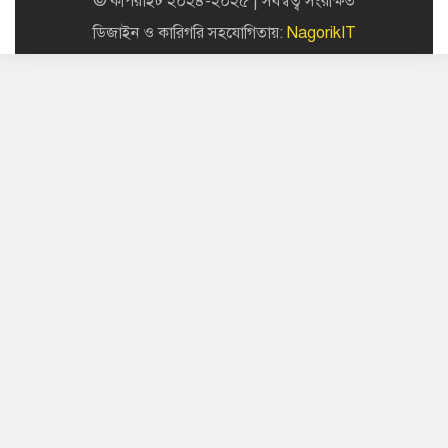
© কপিরাইট ২০২৪-২০২৫ | সর্বস্বত্ব সংরক্ষিত
ডিজাইন ও কারিগরি সহযোগিতায়:
NagorikIT