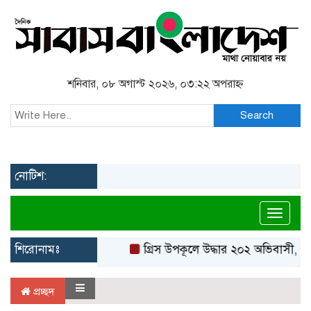
শনিবার, ০৮ অগাস্ট ২০২৬, ০৩:২২ অপরাহ্ন
Search
নোটিশ:
Toggl
শিরোনামঃ
গ্রিস উপকূলে উদ্ধার ২০২ অভিবাসী, বে
প্রচ্ছদ