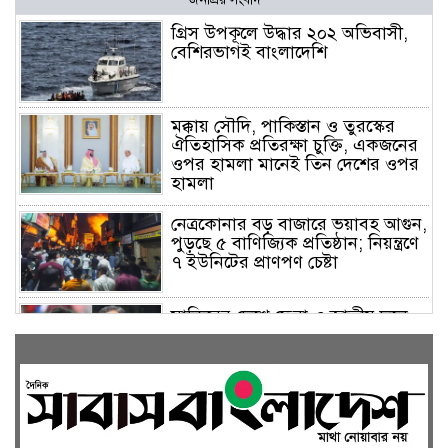
গ্রিস উপকূলে উদ্ধার ২০২ অভিবাসী,
বেশিরভাগই বাংলাদেশি
মক্কায় সৌদি, পাকিস্তান ও তুরস্কের
ঐতিহাসিক প্রতিরক্ষা চুক্তি, একজনের
ওপর হামলা মানেই তিন দেশের ওপর
হামলা
নেত্রকোনার বড় বাজারে ভয়াবহ আগুন,
পুড়ছে ৫ বাণিজ্যিক প্রতিষ্ঠান; নিয়ন্ত্রণে
৭ ইউনিটের প্রাণপণ চেষ্টা
সাকিবের দেশে ফেরা ও জাতীয় দলে
ফেরার সম্ভাবনা নেই, ইঙ্গিত ক্রীড়া
প্রতিমন্ত্রীর
ফেসবুকে যুক্ত হলো বিকাশ, সহজ
হলো ডিজিটাল পেমেন্ট