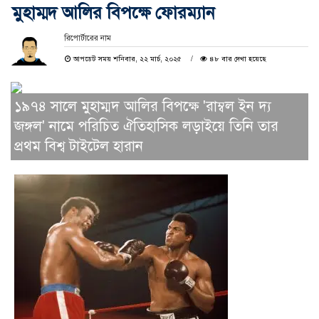
মুহাম্মদ আলির বিপক্ষে ফোরম্যান
রিপোর্টারের নাম
আপডেট সময় শনিবার, ২২ মার্চ, ২০২৫
৪৮ বার দেখা হয়েছে
১৯৭৪ সালে মুহাম্মদ আলির বিপক্ষে 'রাম্বল ইন দ্য
জঙ্গল' নামে পরিচিত ঐতিহাসিক লড়াইয়ে তিনি তার
প্রথম বিশ্ব টাইটেল হারান