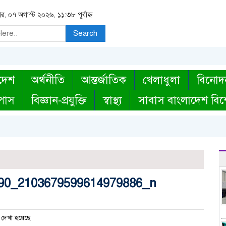
বার, ০৭ অগাস্ট ২০২৬, ১১:৩৮ পূর্বাহ্ন
Search
দেশ
অর্থনীতি
আন্তর্জাতিক
খেলাধুলা
বিনোদ
্পাস
বিজ্ঞান-প্রযুক্তি
স্বাস্থ্য
সাবাস বাংলাদেশ বিশ
90_2103679599614979886_n
দেখা হয়েছে