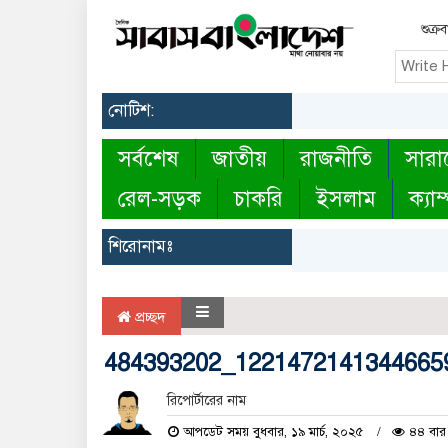
শুক্র
নোটিশ:
সর্বশেষ
জাতীয়
রাজনীতি
সারা
রেল-সড়ক
চাকরি
ইসলাম
ক্যাম
শিরোনামঃ
প্রচ্ছদ
484393202_1221472141344665
রিপোর্টারের নাম
আপডেট সময় বুধবার, ১৯ মার্চ, ২০২৫
৪৪ বার 