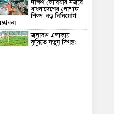
দক্ষিণ কোরিয়ার নজরে
বাংলাদেশের পোশাক
শিল্প, বড় বিনিয়োগ
ম্ভাবনা
জলাবদ্ধ এলাকায়
কৃষিতে নতুন দিগন্ত:
পলি নেট হাউসে বছরে
০ লাখ পর্যন্ত মানসম্মত চারা উৎপাদন
রাষ্ট্রপতি নির্বাচন ২০
আগস্ট, তফসিল ঘোষণা
ইসির
বায়তুল মোকাররমে
জুমার আগে বয়ান
দেবেন দেওবন্দের