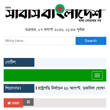
শুক্রবার, ০৭ অগাস্ট ২০২৬, ০১:৪৯ পূর্বাহ্ন
Search
নোটিশ:
Toggl
শিরোনামঃ
রাষ্ট্রপতি নির্বাচন ২০ আগস্ট, তফসিল ঘোষণা ইস
প্রচ্ছদ