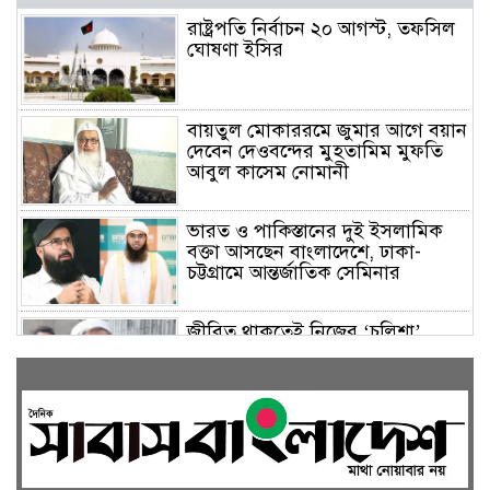
রাষ্ট্রপতি নির্বাচন ২০ আগস্ট, তফসিল
ঘোষণা ইসির
বায়তুল মোকাররমে জুমার আগে বয়ান
দেবেন দেওবন্দের মুহতামিম মুফতি
আবুল কাসেম নোমানী
ভারত ও পাকিস্তানের দুই ইসলামিক
বক্তা আসছেন বাংলাদেশে, ঢাকা-
চট্টগ্রামে আন্তর্জাতিক সেমিনার
জীবিত থাকতেই নিজের ‘চল্লিশা’
করলেন বৃদ্ধ, খেলেন ২ হাজার মানুষ
বালিয়াকান্দিতে উপজেলা প্রশাসনের
আয়োজনে জুলাই গণঅভ্যুত্থান দিবস
পালিত