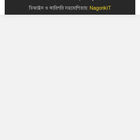
ডিজাইন ও কারিগরি সহযোগিতায়:
NagorikIT