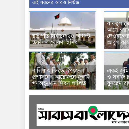
এই ধরনের আরও নিউজ
বায়তুল ম
আগে বয়া
রাষ্ট্রপতি নির্বাচন ২০ আগস্ট,
দেওবন্দে
তফসিল ঘোষণা ইসির
আবুল কাস
বালিয়াকান্দিতে উপজেলা
একই জমিত
প্রশাসনের আয়োজনে জুলাই
ও সবজি চা
গণঅভ্যুত্থান দিবস পালিত
বুনছেন র