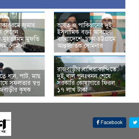
োকাররমে জুমার
ভারত ও পাকিস্তানের দুই
ন দেবেন
ইসলামিক বক্তা আসছেন
র মুহতামিম মুফতি
বাংলাদেশে, ঢাকা-চট্টগ্রামে
েম নোমানী
আন্তর্জাতিক সেমিনার
রাজবাড়ীর বালিয়াকান্দিতে
ে ধান, পাট, মাছ
দুই খাল পুনঃখনন শেষে
ষে সফলতার স্বপ্ন
সরকারি কোষাগারে ফিরল
াজবাড়ীর কৃষক
১৭ লাখ টাকা
Facebook