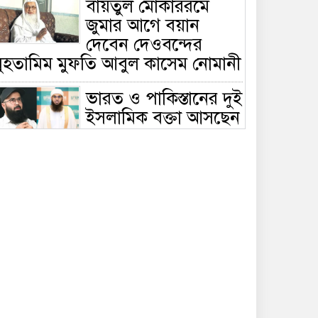
বায়তুল মোকাররমে
জুমার আগে বয়ান
দেবেন দেওবন্দের
মুহতামিম মুফতি আবুল কাসেম নোমানী
ভারত ও পাকিস্তানের দুই
ইসলামিক বক্তা আসছেন
বাংলাদেশে, ঢাকা-
ট্টগ্রামে আন্তর্জাতিক সেমিনার
জীবিত থাকতেই নিজের
‘চল্লিশা’ করলেন বৃদ্ধ,
খেলেন ২ হাজার মানুষ
বালিয়াকান্দিতে
উপজেলা প্রশাসনের
আয়োজনে জুলাই