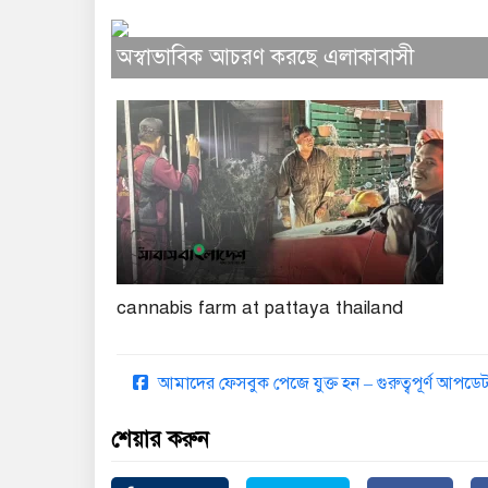
অস্বাভাবিক আচরণ করছে এলাকাবাসী
cannabis farm at pattaya thailand
আমাদের ফেসবুক পেজে যুক্ত হন – গুরুত্বপূর্ণ আপ
শেয়ার করুন