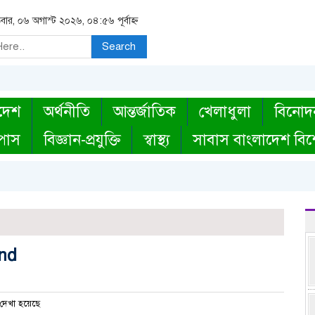
িবার, ০৬ অগাস্ট ২০২৬, ০৪:৫৬ পূর্বাহ্ন
Search
দেশ
অর্থনীতি
আন্তর্জাতিক
খেলাধুলা
বিনোদ
্পাস
বিজ্ঞান-প্রযুক্তি
স্বাস্থ্য
সাবাস বাংলাদেশ বিশ
and
দেখা হয়েছে