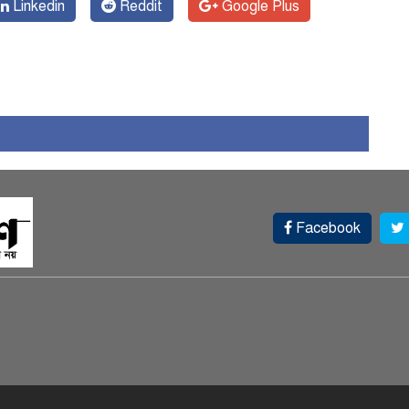
Linkedin
Reddit
Google Plus
Facebook