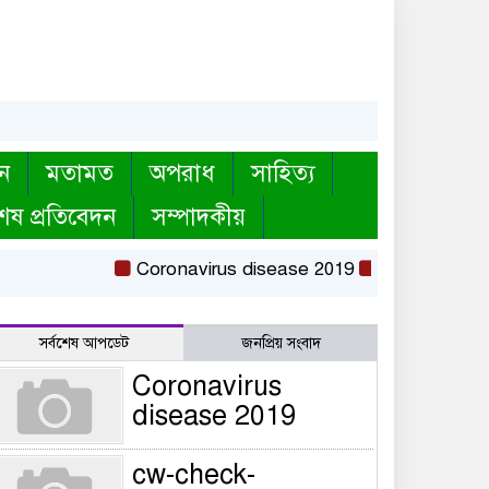
ন
মতামত
অপরাধ
সাহিত্য
েষ প্রতিবেদন
সম্পাদকীয়
Coronavirus disease 2019
cw-check-https
সর্বশেষ আপডেট
জনপ্রিয় সংবাদ
Coronavirus
disease 2019
cw-check-