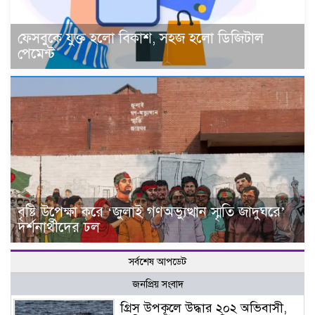
ফেসবুকে যুক্ত হলো বিকাশ, সহজ হলো ডিজিটাল
পেমেন্ট
বৃষ্টি উপেক্ষা করে ‘জুলাই গণঅভ্যুত্থান স্মৃতি জাদুঘরে’
দর্শনার্থীদের ঢল
সর্বশেষ আপডেট
জনপ্রিয় সংবাদ
গ্রিস উপকূলে উদ্ধার ২০২ অভিবাসী,