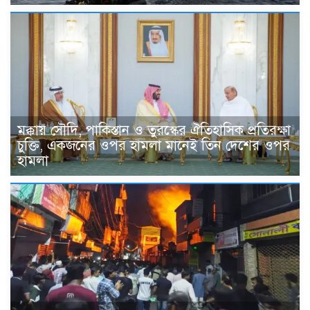
মক্কায় সৌদি, পাকিস্তান ও তুরস্কের ঐতিহাসিক প্রতিরক্ষা
চুক্তি, একজনের ওপর হামলা মানেই তিন দেশের ওপর
হামলা