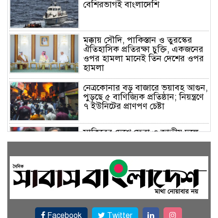
বেশিরভাগই বাংলাদেশি
মক্কায় সৌদি, পাকিস্তান ও তুরস্কের
ঐতিহাসিক প্রতিরক্ষা চুক্তি, একজনের
ওপর হামলা মানেই তিন দেশের ওপর
হামলা
নেত্রকোনার বড় বাজারে ভয়াবহ আগুন,
পুড়ছে ৫ বাণিজ্যিক প্রতিষ্ঠান; নিয়ন্ত্রণে
৭ ইউনিটের প্রাণপণ চেষ্টা
সাকিবের দেশে ফেরা ও জাতীয় দলে
ফেরার সম্ভাবনা নেই, ইঙ্গিত ক্রীড়া
প্রতিমন্ত্রীর
ফেসবুকে যুক্ত হলো বিকাশ, সহজ
হলো ডিজিটাল পেমেন্ট
Facebook
Twitter