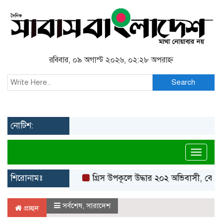
রবিবার, ০৯ অগাস্ট ২০২৬, ০২:২৮ অপরাহ্ন
Search
নোটিশ:
Toggl
শিরোনামঃ
গ্রিস উপকূলে উদ্ধার ২০২ অভিবাসী, বেশিরভাগই
সর্বশেষ
,
সারাদেশ
প্রচ্ছদ