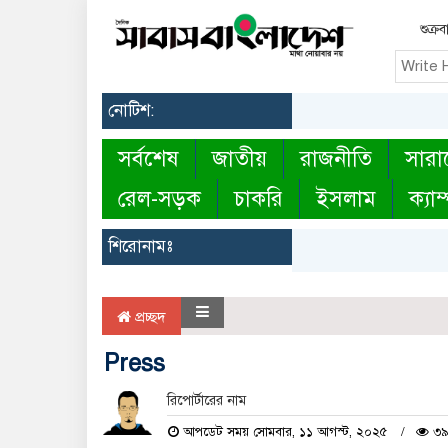
শুক্র
নোটিশ:
সর্বশেষ
জাতীয়
রাজনীতি
সারা
রেল-সড়ক
চাকরি
ইসলাম
ক্যাম
শিরোনামঃ
প্রচ্ছদ
Press
রিপোর্টারের নাম
আপডেট সময় সোমবার, ১১ আগস্ট, ২০২৫
৩৯ 