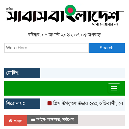
রবিবার, ০৯ অগাস্ট ২০২৬, ০৭:০৫ অপরাহ্ন
Search
নোটিশ:
Toggl
শিরোনামঃ
গ্রিস উপকূলে উদ্ধার ২০২ অভিবাসী, বেশিরভাগই
আইন-আদালত
,
সর্বশেষ
প্রচ্ছদ