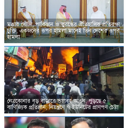
মক্কায় সৌদি, পাকিস্তান ও তুরস্কের ঐতিহাসিক প্রতিরক্ষা
চুক্তি, একজনের ওপর হামলা মানেই তিন দেশের ওপর
হামলা
নেত্রকোনার বড় বাজারে ভয়াবহ আগুন, পুড়ছে ৫
বাণিজ্যিক প্রতিষ্ঠান; নিয়ন্ত্রণে ৭ ইউনিটের প্রাণপণ চেষ্টা