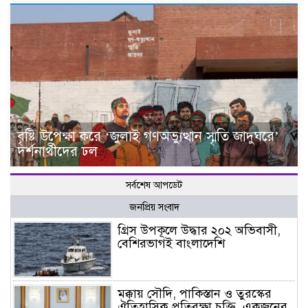
বৃষ্টি উপেক্ষা করে ‘জুলাই গণঅভ্যুত্থান স্মৃতি জাদুঘরে’
দর্শনার্থীদের ঢল
সর্বশেষ আপডেট
জনপ্রিয় সংবাদ
গ্রিস উপকূলে উদ্ধার ২০২ অভিবাসী,
বেশিরভাগই বাংলাদেশি
মক্কায় সৌদি, পাকিস্তান ও তুরস্কের
ঐতিহাসিক প্রতিরক্ষা চুক্তি, একজনের