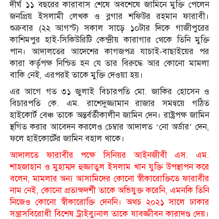
দীর্ঘ ১১ বছরের কারাবাস শেষে অবশেষে জামিনে মুক্তি পেলেন
জনপ্রিয় ইসলামী লেখক ও ব্লগার শফিউর রহমান ফারাবী।
শুক্রবার (২২ আগস্ট) সকাল সাড়ে ১০টার দিকে গাজীপুরের
কাশিমপুর হাই-সিকিউরিটি কেন্দ্রীয় কারাগার থেকে তিনি মুক্তি
পান। আদালতের আদেশের কাগজপত্র যাচাই-বাছাইয়ের পর
কারা কর্তৃপক্ষ নিশ্চিত হন যে তার বিরুদ্ধে আর কোনো মামলা
বাকি নেই, এরপরই তাকে মুক্তি দেওয়া হয়।
এর আগে গত ৩১ জুলাই বিচারপতি মো. জাকির হোসেন ও
বিচারপতি কে. এম. রাশেদুজ্জামান রাজার সমন্বয়ে গঠিত
হাইকোর্ট বেঞ্চ তাকে অন্তর্বর্তীকালীন জামিন দেন। রাষ্ট্রপক্ষ জামিন
স্থগিত করার আবেদন করলেও চেম্বার আদালত ‘নো অর্ডার’ দেন,
ফলে হাইকোর্টের জামিন বহাল থাকে।
আদালতে ফারাবীর পক্ষে সিনিয়র আইনজীবী এস. এম.
শাহজাহান ও মুহাম্মদ হুজ্জাতুল ইসলাম খান যুক্তি উপস্থাপন করে
বলেন, মামলার অন্য আসামিদের কোনো স্বীকারোক্তিতে ফারাবীর
নাম নেই, কোনো প্রত্যক্ষদর্শী তাকে অভিযুক্ত করেনি, এমনকি তিনি
নিজেও কোনো স্বীকারোক্তি দেননি। অথচ ২০২১ সালে ঢাকার
সন্ত্রাসবিরোধী বিশেষ ট্রাইব্যুনাল তাকে যাবজ্জীবন কারাদণ্ড দেয়।