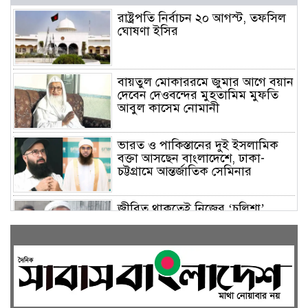
রাষ্ট্রপতি নির্বাচন ২০ আগস্ট, তফসিল
ঘোষণা ইসির
বায়তুল মোকাররমে জুমার আগে বয়ান
দেবেন দেওবন্দের মুহতামিম মুফতি
আবুল কাসেম নোমানী
ভারত ও পাকিস্তানের দুই ইসলামিক
বক্তা আসছেন বাংলাদেশে, ঢাকা-
চট্টগ্রামে আন্তর্জাতিক সেমিনার
জীবিত থাকতেই নিজের ‘চল্লিশা’
করলেন বৃদ্ধ, খেলেন ২ হাজার মানুষ
বালিয়াকান্দিতে উপজেলা প্রশাসনের
আয়োজনে জুলাই গণঅভ্যুত্থান দিবস
পালিত