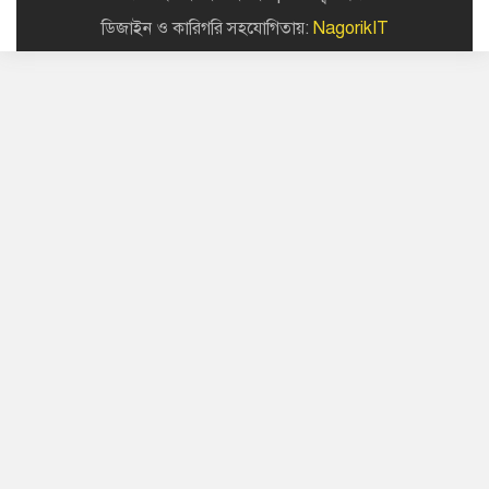
ডিজাইন ও কারিগরি সহযোগিতায়:
NagorikIT