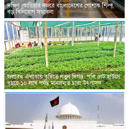
দক্ষিণ কোরিয়ার নজরে বাংলাদেশের পোশাক শিল্প,
বড় বিনিয়োগ সম্ভাবনা
জলাবদ্ধ এলাকায় কৃষিতে নতুন দিগন্ত: পলি নেট হাউসে
বছরে ১০ লাখ পর্যন্ত মানসম্মত চারা উৎপাদন