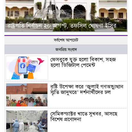
রাষ্ট্রপতি নির্বাচন ২০ আগস্ট, তফসিল ঘোষণা ইসির
সর্বশেষ আপডেট
জনপ্রিয় সংবাদ
ফেসবুকে যুক্ত হলো বিকাশ, সহজ
হলো ডিজিটাল পেমেন্ট
বৃষ্টি উপেক্ষা করে ‘জুলাই গণঅভ্যুত্থান
স্মৃতি জাদুঘরে’ দর্শনার্থীদের ঢল
সেমিকন্ডাক্টর খাতে সুখবর, আসছে
বিশেষ প্রণোদনা