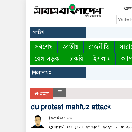
শুক্র
নোটিশ:
সর্বশেষ
জাতীয়
রাজনীতি
সারা
রেল-সড়ক
চাকরি
ইসলাম
ক্যাম
শিরোনামঃ
প্রচ্ছদ
du protest mahfuz attack
রিপোর্টারের নাম
আপডেট সময় বুধবার, ২৭ আগস্ট, ২০২৫
৪৮ ব