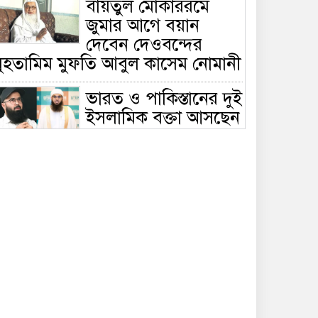
বায়তুল মোকাররমে
জুমার আগে বয়ান
দেবেন দেওবন্দের
মুহতামিম মুফতি আবুল কাসেম নোমানী
ভারত ও পাকিস্তানের দুই
ইসলামিক বক্তা আসছেন
বাংলাদেশে, ঢাকা-
ট্টগ্রামে আন্তর্জাতিক সেমিনার
জীবিত থাকতেই নিজের
‘চল্লিশা’ করলেন বৃদ্ধ,
খেলেন ২ হাজার মানুষ
বালিয়াকান্দিতে
উপজেলা প্রশাসনের
আয়োজনে জুলাই