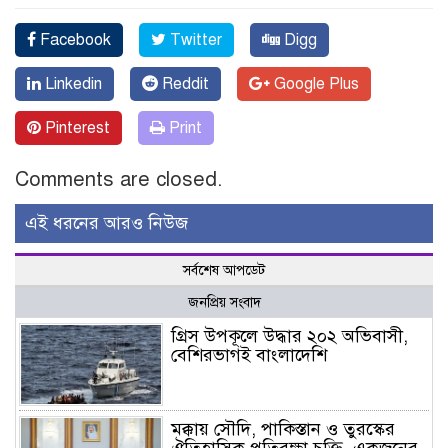
Facebook
Twitter
Digg
Linkedin
Reddit
Google Plus
Pinterest
Print
Comments are closed.
এই ধরনের আরও নিউজ
সর্বশেষ আপডেট
জনপ্রিয় সংবাদ
গ্রিস উপকূলে উদ্ধার ২০২ অভিবাসী,
বেশিরভাগই বাংলাদেশি
মক্কায় সৌদি, পাকিস্তান ও তুরস্কের
ঐতিহাসিক প্রতিরক্ষা চুক্তি, একজনের