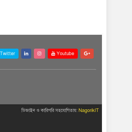
account
verification guide
for UK players
Ninewin login steps
and methods for
UK players
Twitter
Youtube
Ninewin Promo
Code Guide: Claim
Bonuses, Register
Fast & Play Safely in the UK
Donbet Casino
Security Guide
ডিজাইন ও কারিগরি সহযোগিতায়:
NagorikIT
Ninewin Login