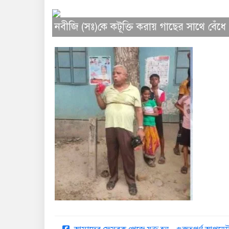
নবীজি (সঃ)কে কটূক্তি করায় গাছের সাথে বে