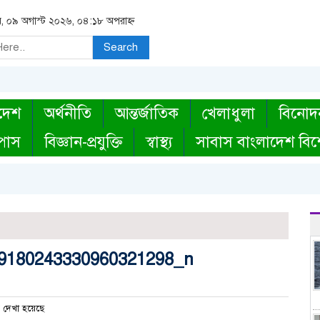
র, ০৯ অগাস্ট ২০২৬, ০৪:১৮ অপরাহ্ন
Search
দেশ
অর্থনীতি
আন্তর্জাতিক
খেলাধুলা
বিনোদ
্পাস
বিজ্ঞান-প্রযুক্তি
স্বাস্থ্য
সাবাস বাংলাদেশ বিশ
9180243330960321298_n
 দেখা হয়েছে