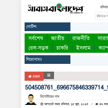
রবিবা
নোটিশ:
সর্বশেষ
জাতীয়
রাজনীতি
সারা
রেল-সড়ক
চাকরি
ইসলাম
ক্যাম
শিরোনামঃ
প্রচ্ছদ
504508761_696675846339714_
রিপোর্টারের নাম
আপডেট সময় রবিবার, ১৫ জুন, ২০২৫
৪৬ বার