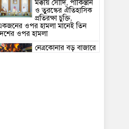
মক্কায় সৌদি, পাকিস্তান
ও তুরস্কের ঐতিহাসিক
প্রতিরক্ষা চুক্তি,
একজনের ওপর হামলা মানেই তিন
দেশের ওপর হামলা
নেত্রকোনার বড় বাজারে
ভয়াবহ আগুন, পুড়ছে ৫
বাণিজ্যিক প্রতিষ্ঠান;
িয়ন্ত্রণে ৭ ইউনিটের প্রাণপণ চেষ্টা
সাকিবের দেশে ফেরা ও
জাতীয় দলে ফেরার
সম্ভাবনা নেই, ইঙ্গিত
্রীড়া প্রতিমন্ত্রীর
ফেসবুকে যুক্ত হলো