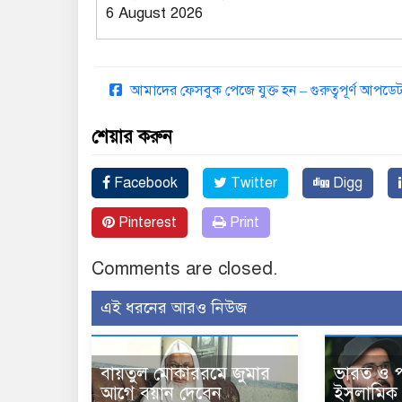
6 August 2026
আমাদের ফেসবুক পেজে যুক্ত হন – গুরুত্বপূর্ণ আপ
শেয়ার করুন
Facebook
Twitter
Digg
Pinterest
Print
Comments are closed.
এই ধরনের আরও নিউজ
বায়তুল মোকাররমে জুমার
ভারত ও পা
আগে বয়ান দেবেন
ইসলামিক 