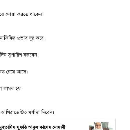
মতের দোয়া করতে থাকেন।
াফিকির প্রভাব দূর করে।
ের দিন সুপারিশ করবেন।
বরকত নেমে আসে।
ুলো লাঘব হয়।
 আখিরাতে উচ্চ মর্যাদা দিবেন।
 মুহতামিম মুফতি আবুল কাসেম নোমানী