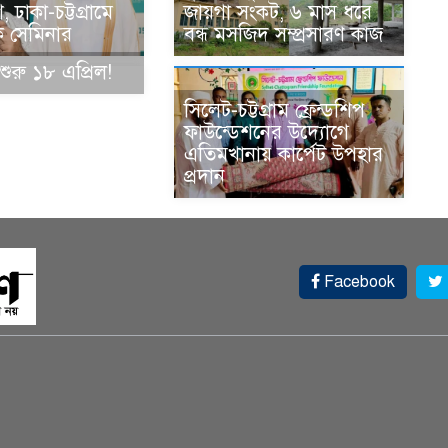
 ঢাকা-চট্টগ্রামে
জায়গা সংকট, ৬ মাস ধরে
িক সেমিনার
বন্ধ মসজিদ সম্প্রসারণ কাজ
শুরু ১৮ এপ্রিল!
সিলেট-চট্টগ্রাম ফ্রেন্ডশিপ
ফাউন্ডেশনের উদ্যোগে
এতিমখানায় কার্পেট উপহার
প্রদান
Facebook