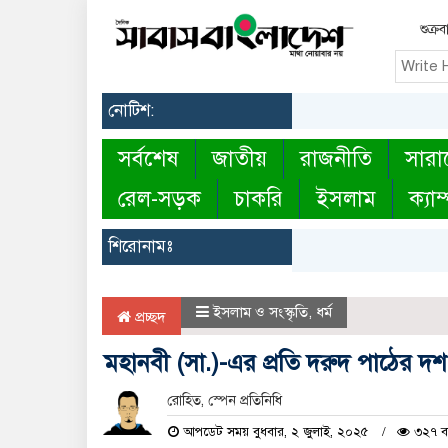
শুক্র
নোটিশ:
সর্বশেষ
জাতীয়
রাজনীতি
সারা
রেল-সড়ক
চাকরি
ইসলাম
ক্যাম
শিরোনামঃ
ইসলাম ও সংস্কৃতি
,
ধর্ম
প্রচ্ছদ
মহানবী (সা.)-এর প্রতি দরুদ পাঠের 
রোহিত, স্পেন প্রতিনিধি
আপডেট সময় বুধবার, ২ জুলাই, ২০২৫
৩২৭ বা