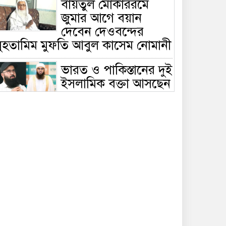
বায়তুল মোকাররমে
জুমার আগে বয়ান
দেবেন দেওবন্দের
মুহতামিম মুফতি আবুল কাসেম নোমানী
ভারত ও পাকিস্তানের দুই
ইসলামিক বক্তা আসছেন
বাংলাদেশে, ঢাকা-
ট্টগ্রামে আন্তর্জাতিক সেমিনার
জীবিত থাকতেই নিজের
‘চল্লিশা’ করলেন বৃদ্ধ,
খেলেন ২ হাজার মানুষ
বালিয়াকান্দিতে
উপজেলা প্রশাসনের
আয়োজনে জুলাই