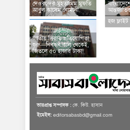
দেওবন্দের মুহতামিম মুফতি
বাংলাদেশে,
আবুল কাসেম নোমানী
আন্তর্জাত
হজ ফ্লাইট 
জাতীয় সিরাত প্রতিযোগিতা
শুরু—নিবন্ধন কাল থেকেই,
জিতলে ৫০ হাজার টাকা!
ভারপ্রাপ্ত সম্পাদক :
কে. কিউ. হাসান
ইমেইল:
editorsabasbd@gmail.com