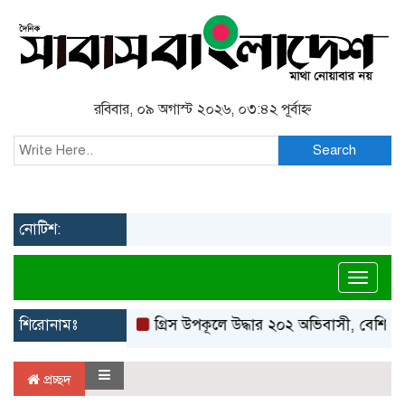
রবিবার, ০৯ অগাস্ট ২০২৬, ০৩:৪২ পূর্বাহ্ন
Search
নোটিশ:
Toggl
শিরোনামঃ
গ্রিস উপকূলে উদ্ধার ২০২ অভিবাসী, বেশিরভা
প্রচ্ছদ