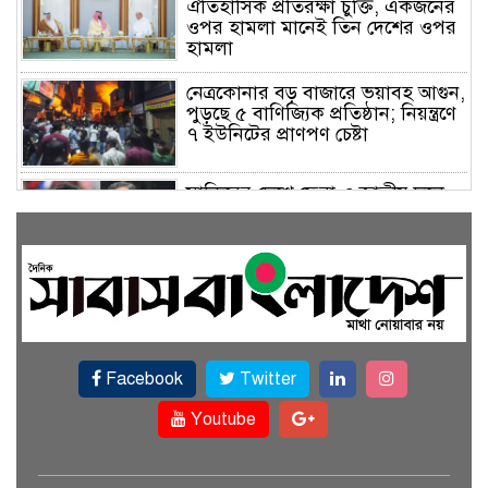
ঐতিহাসিক প্রতিরক্ষা চুক্তি, একজনের
ওপর হামলা মানেই তিন দেশের ওপর
হামলা
নেত্রকোনার বড় বাজারে ভয়াবহ আগুন,
পুড়ছে ৫ বাণিজ্যিক প্রতিষ্ঠান; নিয়ন্ত্রণে
৭ ইউনিটের প্রাণপণ চেষ্টা
সাকিবের দেশে ফেরা ও জাতীয় দলে
ফেরার সম্ভাবনা নেই, ইঙ্গিত ক্রীড়া
প্রতিমন্ত্রীর
ফেসবুকে যুক্ত হলো বিকাশ, সহজ
হলো ডিজিটাল পেমেন্ট
Facebook
Twitter
বৃষ্টি উপেক্ষা করে ‘জুলাই গণঅভ্যুত্থান
স্মৃতি জাদুঘরে’ দর্শনার্থীদের ঢল
Youtube