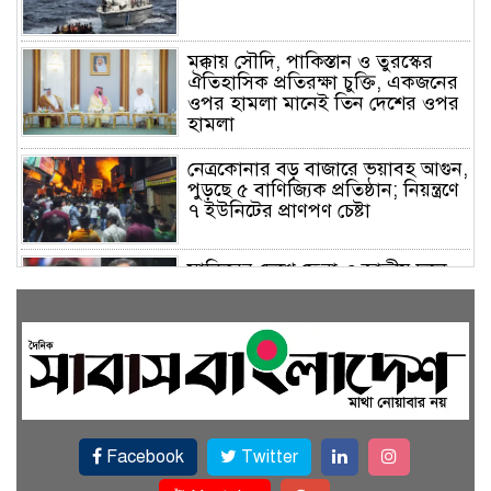
মক্কায় সৌদি, পাকিস্তান ও তুরস্কের
ঐতিহাসিক প্রতিরক্ষা চুক্তি, একজনের
ওপর হামলা মানেই তিন দেশের ওপর
হামলা
নেত্রকোনার বড় বাজারে ভয়াবহ আগুন,
পুড়ছে ৫ বাণিজ্যিক প্রতিষ্ঠান; নিয়ন্ত্রণে
৭ ইউনিটের প্রাণপণ চেষ্টা
সাকিবের দেশে ফেরা ও জাতীয় দলে
ফেরার সম্ভাবনা নেই, ইঙ্গিত ক্রীড়া
প্রতিমন্ত্রীর
ফেসবুকে যুক্ত হলো বিকাশ, সহজ
হলো ডিজিটাল পেমেন্ট
Facebook
Twitter
বৃষ্টি উপেক্ষা করে ‘জুলাই গণঅভ্যুত্থান