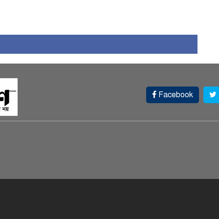
১
Facebook
চ