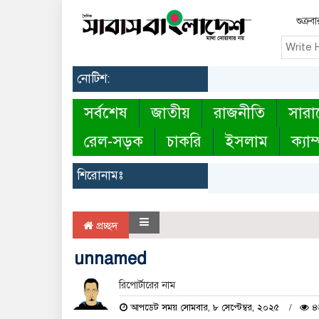
শুক্র
নোটিশ:
সর্বশেষ
জাতীয়
রাজনীতি
সারা
রেল-সড়ক
চাকরি
ইসলাম
ক্যাম
শিরোনামঃ
প্রচ্ছদ
unnamed
রিপোর্টারের নাম
আপডেট সময় সোমবার, ৮ সেপ্টেম্বর, ২০২৫
৪৬