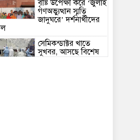
বৃষ্টি উপেক্ষা করে ‘জুলাই
গণঅভ্যুত্থান স্মৃতি
জাদুঘরে’ দর্শনার্থীদের
ঢল
সেমিকন্ডাক্টর খাতে
সুখবর, আসছে বিশেষ
প্রণোদনা
দক্ষিণ কোরিয়ার নজরে
বাংলাদেশের পোশাক
শিল্প, বড় বিনিয়োগ
ম্ভাবনা
জলাবদ্ধ এলাকায়
কৃষিতে নতুন দিগন্ত:
পলি নেট হাউসে বছরে