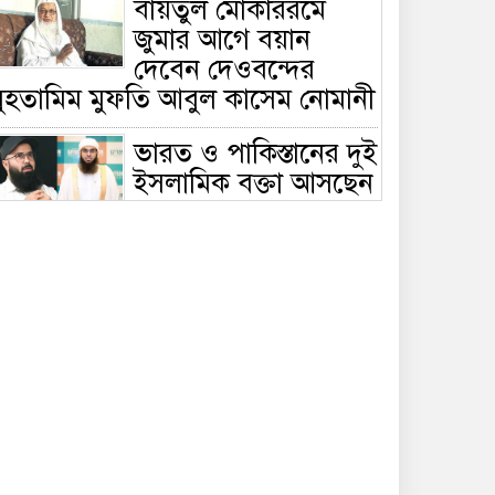
বায়তুল মোকাররমে
জুমার আগে বয়ান
দেবেন দেওবন্দের
মুহতামিম মুফতি আবুল কাসেম নোমানী
ভারত ও পাকিস্তানের দুই
ইসলামিক বক্তা আসছেন
বাংলাদেশে, ঢাকা-
ট্টগ্রামে আন্তর্জাতিক সেমিনার
জীবিত থাকতেই নিজের
‘চল্লিশা’ করলেন বৃদ্ধ,
খেলেন ২ হাজার মানুষ
বালিয়াকান্দিতে
উপজেলা প্রশাসনের
আয়োজনে জুলাই