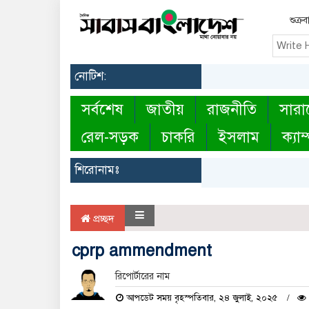
শুক্র
নোটিশ:
সর্বশেষ
জাতীয়
রাজনীতি
সারা
রেল-সড়ক
চাকরি
ইসলাম
ক্যাম
শিরোনামঃ
প্রচ্ছদ
cprp ammendment
রিপোর্টারের নাম
আপডেট সময় বৃহস্পতিবার, ২৪ জুলাই, ২০২৫