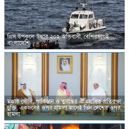
গ্রিস উপকূলে উদ্ধার ২০২ অভিবাসী, বেশিরভাগই
বাংলাদেশি
মক্কায় সৌদি, পাকিস্তান ও তুরস্কের ঐতিহাসিক প্রতিরক্ষা
চুক্তি, একজনের ওপর হামলা মানেই তিন দেশের ওপর
হামলা