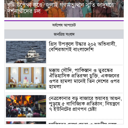
বৃষ্টি উপেক্ষা করে ‘জুলাই গণঅভ্যুত্থান স্মৃতি জাদুঘরে’
দর্শনার্থীদের ঢল
সর্বশেষ আপডেট
জনপ্রিয় সংবাদ
গ্রিস উপকূলে উদ্ধার ২০২ অভিবাসী,
বেশিরভাগই বাংলাদেশি
মক্কায় সৌদি, পাকিস্তান ও তুরস্কের
ঐতিহাসিক প্রতিরক্ষা চুক্তি, একজনের
ওপর হামলা মানেই তিন দেশের ওপর
হামলা
নেত্রকোনার বড় বাজারে ভয়াবহ আগুন,
পুড়ছে ৫ বাণিজ্যিক প্রতিষ্ঠান; নিয়ন্ত্রণে
৭ ইউনিটের প্রাণপণ চেষ্টা
সাকিবের দেশে ফেরা ও জাতীয় দলে