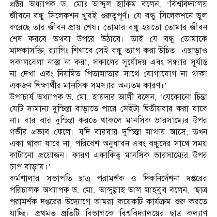
প্রক্টর অধ্যাপক ড. মোঃ আব্দুল হাকিম বলেন, ‘বিশ্ববিদ্যালয়
জীবনে বন্ধু সিলেকশন খুবই গুরুত্বপূর্ণ। যে বন্ধু সিলেকশনে ভুল
করেছে তার জীবন প্রায় শেষ। তোমার বন্ধু হয়তো তোমার জীবন
শেষ করবে অথবা উপরে উঠাবে। তাই যে বন্ধু তোমাকে
মাদকাসক্তি, র‍্যাগিং শিখাবে সেই বন্ধু ত্যাগ করা উচিত। এছাড়াও
সকালবেলা নাস্তা না করা, সকালের সূর্যোদয় এবং সন্ধ্যার সূর্যাস্ত
না দেখা এবং নিয়মিত পিতামাতার সাথে যোগাযোগ না থাকা
একজন শিক্ষার্থীর মানসিক সমস্যার অন্যতম কারণ।’
উপাচার্য অধ্যাপক ড. মো. হায়দার আলী বলেন, ‘যেকোনো চিন্তা
যেটি সামান্য দুশ্চিন্তা বাড়াতে পারে সেইটা দ্বিতীয়বার করা যাবে
না। বার বার দুশ্চিন্তা করতে থাকলে মানসিক ভারসাম্যের উপর
গভীর প্রভাব ফেলে। যদি বারবার দুশ্চিন্তা মাথায় আসে, তখন
একা থাকা যাবে না, পরিবেশ অনুধাবন এবং বন্ধুদের সাথে সময়
কাটানো প্রয়োজন। কারণ একাকিত্ব মানসিক ভারসাম্যের উপর
চাপ বাড়ায়।’
কর্মশালার সভাপতি ছাত্র পরামর্শক ও দিকনির্দেশনা দপ্তরের
পরিচালক অধ্যাপক ড. মো. আব্দুল্লাহ আল মাহবুব বলেন, ‘ছাত্র
পরামর্শক দপ্তরের উদ্যোগে আমরা কয়েকটি কার্যক্রম শুরু করতে
যাচ্ছি। প্রথমত প্রতিটি বিভাগকে বিশ্ববিদ্যালয়ের ছাত্র কল্যাণ