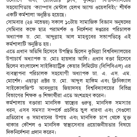
উদ্যোগে এবং রোটারেক্ট ক্লাব, কুমিল্লা বিশ্ববিদ্যালয়ের
সহযোগিতায় ‘ক্যাম্পাস মেন্টাল হেলথ অ্যান্ড ওয়েলবিইং’ শীর্ষক
একটি কর্মশালা অনুষ্ঠিত হয়েছে।
সোমবার (২৪ নভেম্বর) সকাল ১০টায় সামাজিক বিজ্ঞান অনুষদের
সেমিনার কক্ষে ছাত্র পরামর্শক ও নির্দেশনা দপ্তরের পরিচালক
অধ্যাপক ড. মো. আব্দুল্লাহ আল মাহবুবের সভাপতিত্বে এই
কর্মশালাটি অনুষ্ঠিত হয়।
এতে প্রধান অতিথি হিসেবে উপস্থিত ছিলেন কুমিল্লা বিশ্ববিদ্যালয়ের
উপাচার্য অধ্যাপক ড. মোঃ হায়দার আলি। প্রধান বক্তা হিসেবে
ছিলেন বাংলাদেশ সাইকিয়াট্রিক কেয়ার লিমিটেড (বিপিসিএল) এর
ব্যবস্থাপনা পরিচালক সহযোগী অধ্যাপক ডা. এ. এস. এম.
মোর্শেদ। এছাড়া প্রক্টর ড. মো. আব্দুল হাকিম এবং ক্লিনিক্যাল
সাইকোলজিস্ট আবদুল্লাহ জিয়াদসহ বিশ্ববিদ্যালয়ের বিভিন্ন
বিভাগের শিক্ষক ও শিক্ষার্থীরা এতে অংশগ্রহণ করেন।
কর্মশালায় বক্তারা মানসিক স্বাস্থ্যের গুরুত্ব, মানসিক সমস্যার
ধরন, এসব সমস্যা সম্পর্কে প্রচলিত ভুল ধারণা এবং সেগুলো
প্রতিরোধ ও সমাধানের উপায় এবং মানসিক চাপ থেকে মুক্ত
থাকার কৌশল ও মানসিক স্বাস্থ্যসেবার প্রয়োজনীয়তার বিষয়ে
দিকনির্দেশনা প্রদান করেন।