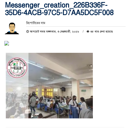
Messenger_creation_226B336F-
35D6-4ACB-97C5-D7AA5DC5F008
রিপোর্টারের নাম
আপডেট সময় মঙ্গলবার, ৩ ফেব্রুয়ারী, ২০২৬
৩৫ বার দেখা হয়েছে