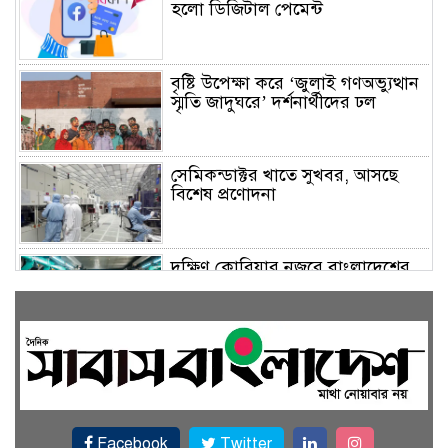
হলো ডিজিটাল পেমেন্ট
বৃষ্টি উপেক্ষা করে ‘জুলাই গণঅভ্যুত্থান
স্মৃতি জাদুঘরে’ দর্শনার্থীদের ঢল
সেমিকন্ডাক্টর খাতে সুখবর, আসছে
বিশেষ প্রণোদনা
দক্ষিণ কোরিয়ার নজরে বাংলাদেশের
পোশাক শিল্প, বড় বিনিয়োগ সম্ভাবনা
জলাবদ্ধ এলাকায় কৃষিতে নতুন দিগন্ত:
পলি নেট হাউসে বছরে ১০ লাখ পর্যন্ত
মানসম্মত চারা উৎপাদন
Facebook
Twitter