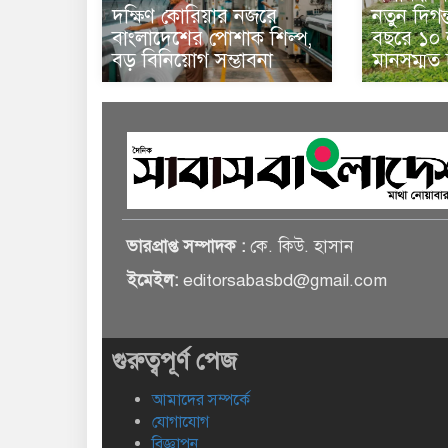
দক্ষিণ কোরিয়ার নজরে
নতুন দিগন
বাংলাদেশের পোশাক শিল্প,
বছরে ১০ ল
বড় বিনিয়োগ সম্ভাবনা
মানসম্মত
ভারপ্রাপ্ত সম্পাদক :
কে. কিউ. হাসান
ইমেইল:
editorsabasbd@gmail.com
গুরুত্বপূর্ণ পেজ
আমাদের সম্পর্কে
যোগাযোগ
বিজ্ঞাপন