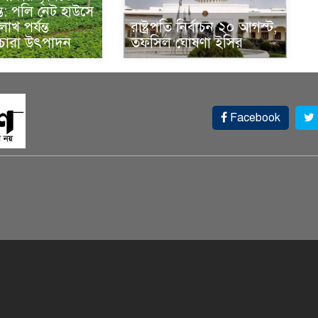
্ত: পলি নেট হাউসে
াখ পর্যন্ত
রাষ্ট্রপতি নির্বাচন ২০ আগস্ট,
 চারা উৎপাদন
তফসিল ঘোষণা ইসির
Facebook