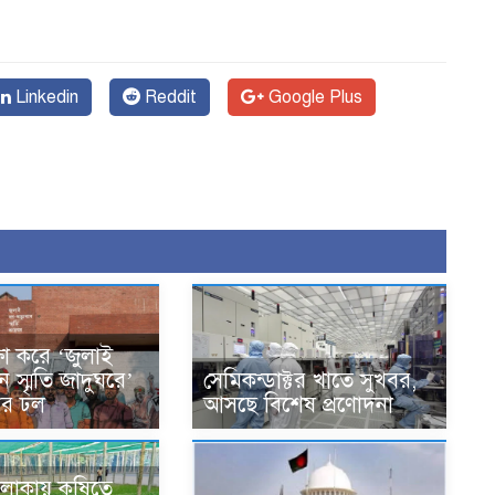
Linkedin
Reddit
Google Plus
ক্ষা করে ‘জুলাই
ান স্মৃতি জাদুঘরে’
সেমিকন্ডাক্টর খাতে সুখবর,
দের ঢল
আসছে বিশেষ প্রণোদনা
লাকায় কৃষিতে