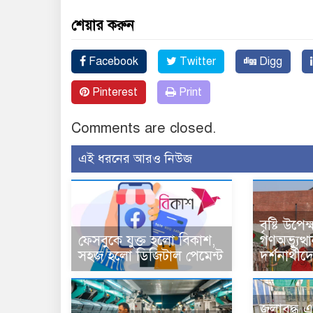
শেয়ার করুন
Facebook
Twitter
Digg
Pinterest
Print
Comments are closed.
এই ধরনের আরও নিউজ
বৃষ্টি উপে
ফেসবুকে যুক্ত হলো বিকাশ,
গণঅভ্যুত্থ
সহজ হলো ডিজিটাল পেমেন্ট
দর্শনার্থী
জলাবদ্ধ এ