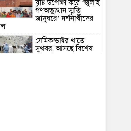
বৃষ্টি উপেক্ষা করে ‘জুলাই
গণঅভ্যুত্থান স্মৃতি
জাদুঘরে’ দর্শনার্থীদের
ঢল
সেমিকন্ডাক্টর খাতে
সুখবর, আসছে বিশেষ
প্রণোদনা
দক্ষিণ কোরিয়ার নজরে
বাংলাদেশের পোশাক
শিল্প, বড় বিনিয়োগ
ম্ভাবনা
জলাবদ্ধ এলাকায়
কৃষিতে নতুন দিগন্ত:
পলি নেট হাউসে বছরে