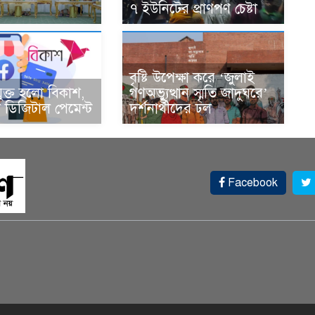
৭ ইউনিটের প্রাণপণ চেষ্টা
বৃষ্টি উপেক্ষা করে ‘জুলাই
ুক্ত হলো বিকাশ,
গণঅভ্যুত্থান স্মৃতি জাদুঘরে’
ডিজিটাল পেমেন্ট
দর্শনার্থীদের ঢল
Facebook