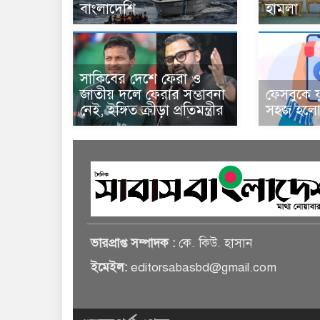
বাংলাদেশি
হামলা
সাকিবের দেশে ফেরা ও
জাতীয় দলে ফেরার সম্ভাবনা
ফেসবুকে য
নেই, ইঙ্গিত ক্রীড়া প্রতিমন্ত্রীর
সহজ হলো 
ভারপ্রাপ্ত সম্পাদক :
কে. কিউ. হাসান
ইমেইল:
editorsabasbd@gmail.com