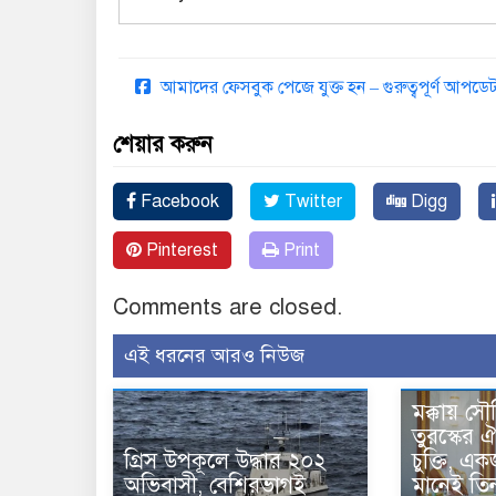
আমাদের ফেসবুক পেজে যুক্ত হন – গুরুত্বপূর্ণ আপ
শেয়ার করুন
Facebook
Twitter
Digg
Pinterest
Print
Comments are closed.
এই ধরনের আরও নিউজ
মক্কায় সৌ
তুরস্কের ঐ
গ্রিস উপকূলে উদ্ধার ২০২
চুক্তি, 
অভিবাসী, বেশিরভাগই
মানেই তি