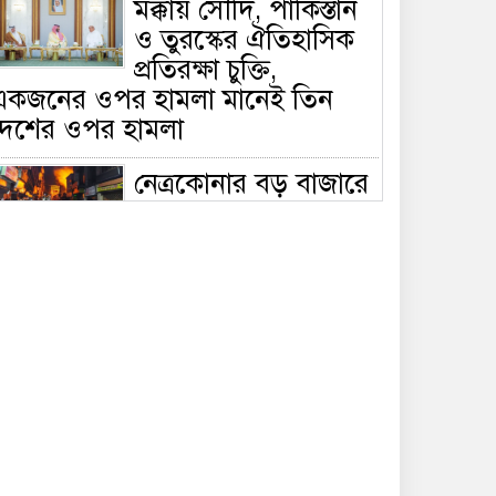
মক্কায় সৌদি, পাকিস্তান
ও তুরস্কের ঐতিহাসিক
প্রতিরক্ষা চুক্তি,
একজনের ওপর হামলা মানেই তিন
দেশের ওপর হামলা
নেত্রকোনার বড় বাজারে
ভয়াবহ আগুন, পুড়ছে ৫
বাণিজ্যিক প্রতিষ্ঠান;
িয়ন্ত্রণে ৭ ইউনিটের প্রাণপণ চেষ্টা
সাকিবের দেশে ফেরা ও
জাতীয় দলে ফেরার
সম্ভাবনা নেই, ইঙ্গিত
্রীড়া প্রতিমন্ত্রীর
ফেসবুকে যুক্ত হলো