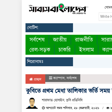
সোমবা
নোটিশ:
সর্বশেষ
জাতীয়
রাজনীতি
সারা
রেল-সড়ক
চাকরি
ইসলাম
ক্যাম
শিরোনামঃ
ক্যাম্পাস
,
সর্বশেষ
প্রচ্ছদ
কুবিতে প্রথম মেধা তালিকার ভর্তি সময় বৃ
শারাফাত হোসাইন, কুবি প্রতিনিধি
আপডেট সময় শনিবার, ২৮ ফেব্রুয়ারী, ২০২৬
৯