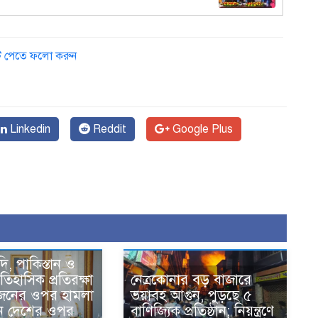
১
ডেট পেতে ফলো করুন
Linkedin
Reddit
Google Plus
দি, পাকিস্তান ও
তিহাসিক প্রতিরক্ষা
নেত্রকোনার বড় বাজারে
একজনের ওপর হামলা
ভয়াবহ আগুন, পুড়ছে ৫
ন দেশের ওপর
বাণিজ্যিক প্রতিষ্ঠান; নিয়ন্ত্রণে