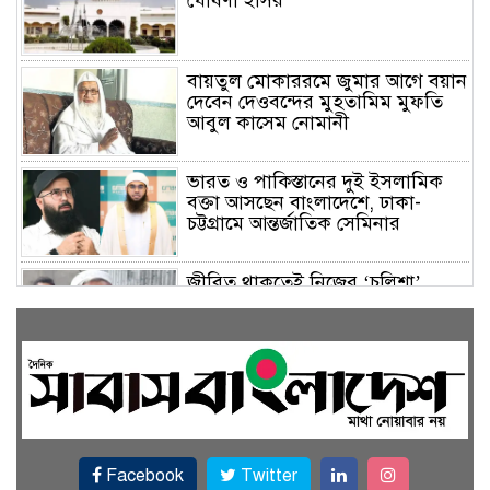
ঘোষণা ইসির
বায়তুল মোকাররমে জুমার আগে বয়ান
দেবেন দেওবন্দের মুহতামিম মুফতি
আবুল কাসেম নোমানী
ভারত ও পাকিস্তানের দুই ইসলামিক
বক্তা আসছেন বাংলাদেশে, ঢাকা-
চট্টগ্রামে আন্তর্জাতিক সেমিনার
জীবিত থাকতেই নিজের ‘চল্লিশা’
করলেন বৃদ্ধ, খেলেন ২ হাজার মানুষ
বালিয়াকান্দিতে উপজেলা প্রশাসনের
আয়োজনে জুলাই গণঅভ্যুত্থান দিবস
পালিত
Facebook
Twitter
একই জমিতে ধান, পাট, মাছ ও সবজি