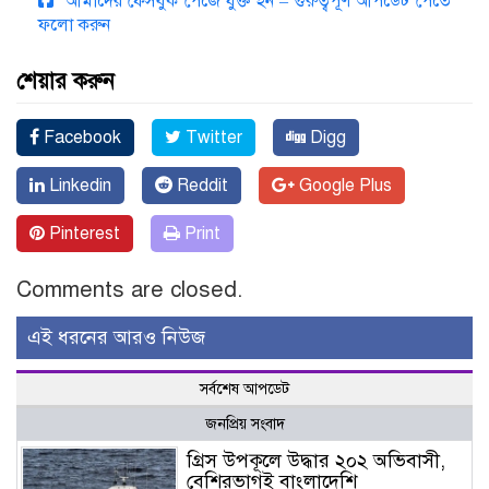
আমাদের ফেসবুক পেজে যুক্ত হন – গুরুত্বপূর্ণ আপডেট পেতে
ফলো করুন
শেয়ার করুন
Facebook
Twitter
Digg
Linkedin
Reddit
Google Plus
Pinterest
Print
Comments are closed.
এই ধরনের আরও নিউজ
সর্বশেষ আপডেট
জনপ্রিয় সংবাদ
গ্রিস উপকূলে উদ্ধার ২০২ অভিবাসী,
বেশিরভাগই বাংলাদেশি