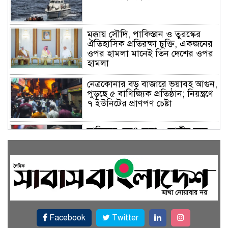
মক্কায় সৌদি, পাকিস্তান ও তুরস্কের
ঐতিহাসিক প্রতিরক্ষা চুক্তি, একজনের
ওপর হামলা মানেই তিন দেশের ওপর
হামলা
নেত্রকোনার বড় বাজারে ভয়াবহ আগুন,
পুড়ছে ৫ বাণিজ্যিক প্রতিষ্ঠান; নিয়ন্ত্রণে
৭ ইউনিটের প্রাণপণ চেষ্টা
সাকিবের দেশে ফেরা ও জাতীয় দলে
ফেরার সম্ভাবনা নেই, ইঙ্গিত ক্রীড়া
প্রতিমন্ত্রীর
ফেসবুকে যুক্ত হলো বিকাশ, সহজ
হলো ডিজিটাল পেমেন্ট
Facebook
Twitter
বৃষ্টি উপেক্ষা করে ‘জুলাই গণঅভ্যুত্থান