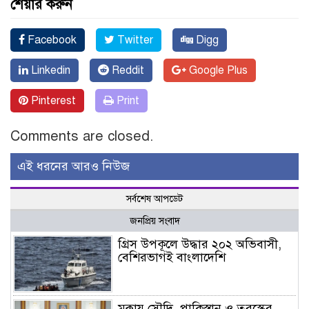
শেয়ার করুন
Facebook
Twitter
Digg
Linkedin
Reddit
Google Plus
Pinterest
Print
Comments are closed.
এই ধরনের আরও নিউজ
সর্বশেষ আপডেট
জনপ্রিয় সংবাদ
গ্রিস উপকূলে উদ্ধার ২০২ অভিবাসী,
বেশিরভাগই বাংলাদেশি
মক্কায় সৌদি, পাকিস্তান ও তুরস্কের