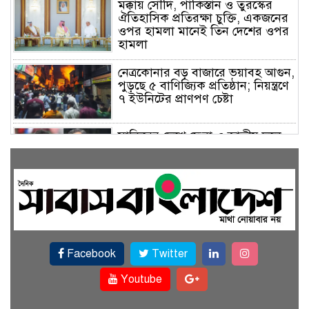
মক্কায় সৌদি, পাকিস্তান ও তুরস্কের
ঐতিহাসিক প্রতিরক্ষা চুক্তি, একজনের
ওপর হামলা মানেই তিন দেশের ওপর
হামলা
নেত্রকোনার বড় বাজারে ভয়াবহ আগুন,
পুড়ছে ৫ বাণিজ্যিক প্রতিষ্ঠান; নিয়ন্ত্রণে
৭ ইউনিটের প্রাণপণ চেষ্টা
সাকিবের দেশে ফেরা ও জাতীয় দলে
ফেরার সম্ভাবনা নেই, ইঙ্গিত ক্রীড়া
প্রতিমন্ত্রীর
ফেসবুকে যুক্ত হলো বিকাশ, সহজ
হলো ডিজিটাল পেমেন্ট
Facebook
Twitter
বৃষ্টি উপেক্ষা করে ‘জুলাই গণঅভ্যুত্থান
স্মৃতি জাদুঘরে’ দর্শনার্থীদের ঢল
Youtube