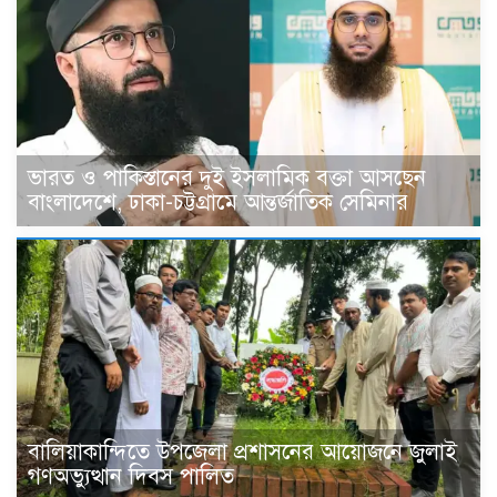
ভারত ও পাকিস্তানের দুই ইসলামিক বক্তা আসছেন
বাংলাদেশে, ঢাকা-চট্টগ্রামে আন্তর্জাতিক সেমিনার
বালিয়াকান্দিতে উপজেলা প্রশাসনের আয়োজনে জুলাই
গণঅভ্যুত্থান দিবস পালিত