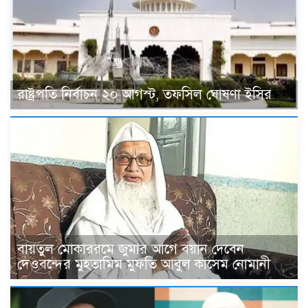
রাষ্ট্রপতি নির্বাচন ২০ আগস্ট, তফসিল ঘোষণা ইসির
বায়তুল মোকাররমে জুমার আগে বয়ান দেবেন
দেওবন্দের মুহতামিম মুফতি আবুল কাসেম নোমানী