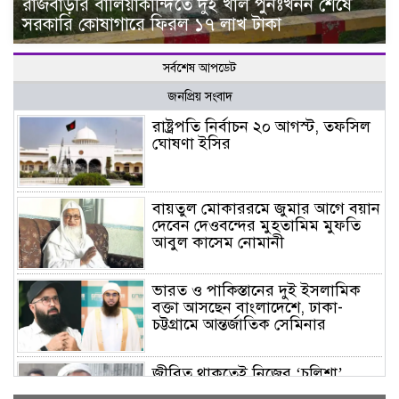
রাজবাড়ীর বালিয়াকান্দিতে দুই খাল পুনঃখনন শেষে
সরকারি কোষাগারে ফিরল ১৭ লাখ টাকা
সর্বশেষ আপডেট
জনপ্রিয় সংবাদ
রাষ্ট্রপতি নির্বাচন ২০ আগস্ট, তফসিল
ঘোষণা ইসির
বায়তুল মোকাররমে জুমার আগে বয়ান
দেবেন দেওবন্দের মুহতামিম মুফতি
আবুল কাসেম নোমানী
ভারত ও পাকিস্তানের দুই ইসলামিক
বক্তা আসছেন বাংলাদেশে, ঢাকা-
চট্টগ্রামে আন্তর্জাতিক সেমিনার
জীবিত থাকতেই নিজের ‘চল্লিশা’
করলেন বৃদ্ধ, খেলেন ২ হাজার মানুষ