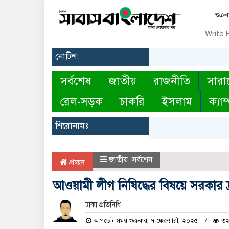
শুক্র
নোটিশ:
সর্বশেষ
জাতীয়
রাজনীতি
সারা
রেল-সড়ক
চাকরি
ইসলাম
ক্যাম
শিরোনামঃ
জাতীয়
,
সর্বশেষ
প্রচ্ছদ
আওয়ামী লীগ নিষিদ্ধের বিষয়ে সরকার দ
ঢাকা প্রতিনিধি
আপডেট সময় শুক্রবার, ৭ ফেব্রুয়ারী, ২০২৫
৩২৪