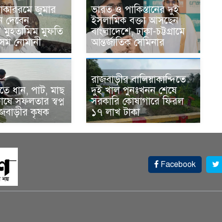
োকাররমে জুমার
ভারত ও পাকিস্তানের দুই
ন দেবেন
ইসলামিক বক্তা আসছেন
র মুহতামিম মুফতি
বাংলাদেশে, ঢাকা-চট্টগ্রামে
েম নোমানী
আন্তর্জাতিক সেমিনার
রাজবাড়ীর বালিয়াকান্দিতে
ে ধান, পাট, মাছ
দুই খাল পুনঃখনন শেষে
ষে সফলতার স্বপ্ন
সরকারি কোষাগারে ফিরল
াজবাড়ীর কৃষক
১৭ লাখ টাকা
Facebook