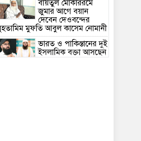
বায়তুল মোকাররমে
জুমার আগে বয়ান
দেবেন দেওবন্দের
মুহতামিম মুফতি আবুল কাসেম নোমানী
ভারত ও পাকিস্তানের দুই
ইসলামিক বক্তা আসছেন
বাংলাদেশে, ঢাকা-
ট্টগ্রামে আন্তর্জাতিক সেমিনার
জীবিত থাকতেই নিজের
‘চল্লিশা’ করলেন বৃদ্ধ,
খেলেন ২ হাজার মানুষ
বালিয়াকান্দিতে
উপজেলা প্রশাসনের
আয়োজনে জুলাই