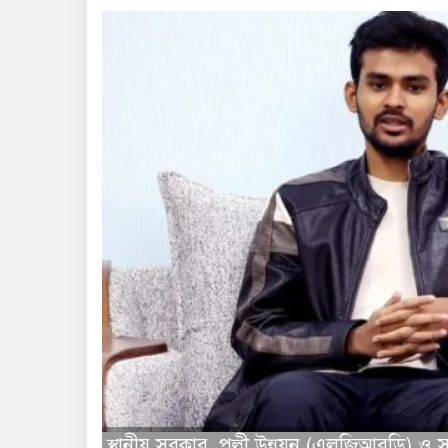
স্থানীয় সরকার, পল্লী উন্নয়ন (এলজিআরডি) ও 