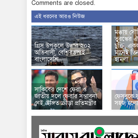
Comments are closed.
এই ধরনের আরও নিউজ
মক্কায় সৌ
তুরস্কের ঐ
গ্রিস উপকূলে উদ্ধার ২০২
চুক্তি, 
অভিবাসী, বেশিরভাগই
মানেই তি
বাংলাদেশি
হামলা
সাকিবের দেশে ফেরা ও
জাতীয় দলে ফেরার সম্ভাবনা
ফেসবুকে য
নেই, ইঙ্গিত ক্রীড়া প্রতিমন্ত্রীর
সহজ হলো 