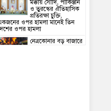
মক্কায় সৌদি, পাকিস্তান
ও তুরস্কের ঐতিহাসিক
প্রতিরক্ষা চুক্তি,
একজনের ওপর হামলা মানেই তিন
দেশের ওপর হামলা
নেত্রকোনার বড় বাজারে
ভয়াবহ আগুন, পুড়ছে ৫
বাণিজ্যিক প্রতিষ্ঠান;
িয়ন্ত্রণে ৭ ইউনিটের প্রাণপণ চেষ্টা
সাকিবের দেশে ফেরা ও
জাতীয় দলে ফেরার
সম্ভাবনা নেই, ইঙ্গিত
্রীড়া প্রতিমন্ত্রীর
ফেসবুকে যুক্ত হলো