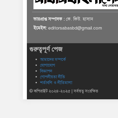
ভারপ্রাপ্ত সম্পাদক :
কে. কিউ. হাসান
ইমেইল:
editorsabasbd@gmail.com
গুরুত্বপূর্ণ পেজ
আমাদের সম্পর্কে
যোগাযোগ
বিজ্ঞাপন
গোপনীয়তা নীতি
শর্তাবলি ও নীতিমালা
© কপিরাইট ২০২৪-২০২৫ | সর্বস্বত্ব সংরক্ষিত