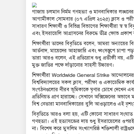
গাজায় চলমান নির্মম গণহত্যা ও মানবাধিকার লঙ্ঘনের প্
আগামীকাল সোমবার (০৭ এপ্রিল ২০২৫) ক্লাস ও পরীক্
সাধারণ শিক্ষার্থী ও বিভিন্ন বিভাগের শিক্ষার্থীরা স্ব স
এবং ইসরায়েলি আগ্রাসনের বিরুদ্ধে তীব্র ক্ষোভ প্রকা
শিক্ষার্থীরা তাদের বিবৃতিতে বলেন, আমরা অন্যায়ের বি
আর্তনাদ, মায়েদের আহাজারি এবং ধ্বংসস্তূপে চাপা প
তারা আরও বলেন, এই প্রতিরোধ শুধু প্রতীকী নয়, এটি
মুক্ত জাতির পক্ষে দাঁড়ানোর সাহসী উচ্চারণ।
শিক্ষার্থীরা Worldwide General Strike আন্দোলনের প
বিশ্ববিদ্যালয়ের সকল ক্লাস, পরীক্ষা ও একাডেমিক কার
সংগঠনগুলোর নীরব ভূমিকাকে ঘৃণার চোখে দেখেন এবং 
প্রতিনিয়ত প্রাণ হারাচ্ছে। সেখানে অক্সিজেনের অভাবে
বিশ্ব নেতারা মানবাধিকারের বুলি আওড়ালেও এই নৃশংস
বিবৃতিতে আরও বলা হয়, এটি কোনো সাধারণ সংঘাত নয়
গণহত্যা। এই হত্যাযজ্ঞের দায় শুধু ইসরায়েলের ওপরই 
না। বিশেষ করে মুসলিম সংখ্যাগরিষ্ঠ শক্তিশালী রাষ্ট্