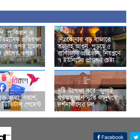
দি, পাকিস্তান ও
তিহাসিক প্রতিরক্ষা
নেত্রকোনার বড় বাজারে
একজনের ওপর হামলা
ভয়াবহ আগুন, পুড়ছে ৫
ন দেশের ওপর
বাণিজ্যিক প্রতিষ্ঠান; নিয়ন্ত্রণে
৭ ইউনিটের প্রাণপণ চেষ্টা
বৃষ্টি উপেক্ষা করে ‘জুলাই
ুক্ত হলো বিকাশ,
গণঅভ্যুত্থান স্মৃতি জাদুঘরে’
ডিজিটাল পেমেন্ট
দর্শনার্থীদের ঢল
Facebook