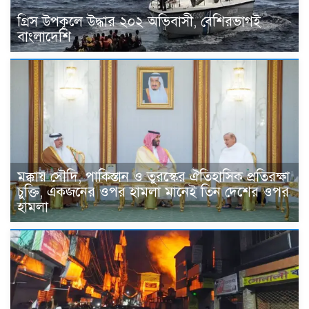
গ্রিস উপকূলে উদ্ধার ২০২ অভিবাসী, বেশিরভাগই
বাংলাদেশি
মক্কায় সৌদি, পাকিস্তান ও তুরস্কের ঐতিহাসিক প্রতিরক্ষা
চুক্তি, একজনের ওপর হামলা মানেই তিন দেশের ওপর
হামলা