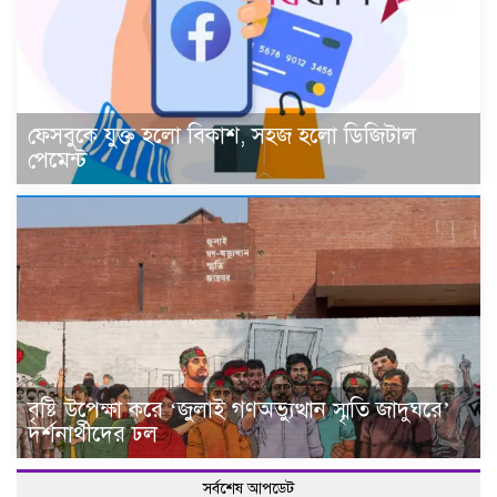
ফেসবুকে যুক্ত হলো বিকাশ, সহজ হলো ডিজিটাল
পেমেন্ট
বৃষ্টি উপেক্ষা করে ‘জুলাই গণঅভ্যুত্থান স্মৃতি জাদুঘরে’
দর্শনার্থীদের ঢল
সর্বশেষ আপডেট