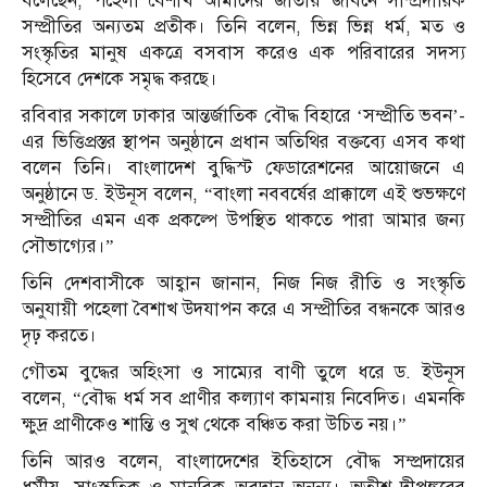
বলেছেন, পহেলা বৈশাখ আমাদের জাতীয় জীবনে সাম্প্রদায়িক
সম্প্রীতির অন্যতম প্রতীক। তিনি বলেন, ভিন্ন ভিন্ন ধর্ম, মত ও
সংস্কৃতির মানুষ একত্রে বসবাস করেও এক পরিবারের সদস্য
হিসেবে দেশকে সমৃদ্ধ করছে।
রবিবার সকালে ঢাকার আন্তর্জাতিক বৌদ্ধ বিহারে ‘সম্প্রীতি ভবন’-
এর ভিত্তিপ্রস্তর স্থাপন অনুষ্ঠানে প্রধান অতিথির বক্তব্যে এসব কথা
বলেন তিনি। বাংলাদেশ বুদ্ধিস্ট ফেডারেশনের আয়োজনে এ
অনুষ্ঠানে ড. ইউনূস বলেন, “বাংলা নববর্ষের প্রাক্কালে এই শুভক্ষণে
সম্প্রীতির এমন এক প্রকল্পে উপস্থিত থাকতে পারা আমার জন্য
সৌভাগ্যের।”
তিনি দেশবাসীকে আহ্বান জানান, নিজ নিজ রীতি ও সংস্কৃতি
অনুযায়ী পহেলা বৈশাখ উদযাপন করে এ সম্প্রীতির বন্ধনকে আরও
দৃঢ় করতে।
গৌতম বুদ্ধের অহিংসা ও সাম্যের বাণী তুলে ধরে ড. ইউনূস
বলেন, “বৌদ্ধ ধর্ম সব প্রাণীর কল্যাণ কামনায় নিবেদিত। এমনকি
ক্ষুদ্র প্রাণীকেও শান্তি ও সুখ থেকে বঞ্চিত করা উচিত নয়।”
তিনি আরও বলেন, বাংলাদেশের ইতিহাসে বৌদ্ধ সম্প্রদায়ের