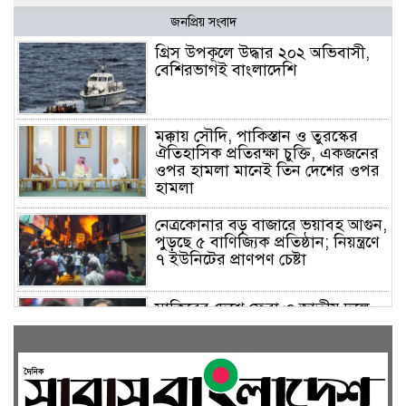
জনপ্রিয় সংবাদ
গ্রিস উপকূলে উদ্ধার ২০২ অভিবাসী,
বেশিরভাগই বাংলাদেশি
মক্কায় সৌদি, পাকিস্তান ও তুরস্কের
ঐতিহাসিক প্রতিরক্ষা চুক্তি, একজনের
ওপর হামলা মানেই তিন দেশের ওপর
হামলা
নেত্রকোনার বড় বাজারে ভয়াবহ আগুন,
পুড়ছে ৫ বাণিজ্যিক প্রতিষ্ঠান; নিয়ন্ত্রণে
৭ ইউনিটের প্রাণপণ চেষ্টা
সাকিবের দেশে ফেরা ও জাতীয় দলে
ফেরার সম্ভাবনা নেই, ইঙ্গিত ক্রীড়া
প্রতিমন্ত্রীর
ফেসবুকে যুক্ত হলো বিকাশ, সহজ