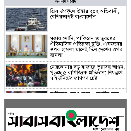
জনপ্রিয় সংবাদ
গ্রিস উপকূলে উদ্ধার ২০২ অভিবাসী,
বেশিরভাগই বাংলাদেশি
মক্কায় সৌদি, পাকিস্তান ও তুরস্কের
ঐতিহাসিক প্রতিরক্ষা চুক্তি, একজনের
ওপর হামলা মানেই তিন দেশের ওপর
হামলা
নেত্রকোনার বড় বাজারে ভয়াবহ আগুন,
পুড়ছে ৫ বাণিজ্যিক প্রতিষ্ঠান; নিয়ন্ত্রণে
৭ ইউনিটের প্রাণপণ চেষ্টা
সাকিবের দেশে ফেরা ও জাতীয় দলে
ফেরার সম্ভাবনা নেই, ইঙ্গিত ক্রীড়া
প্রতিমন্ত্রীর
ফেসবুকে যুক্ত হলো বিকাশ, সহজ
হলো ডিজিটাল পেমেন্ট