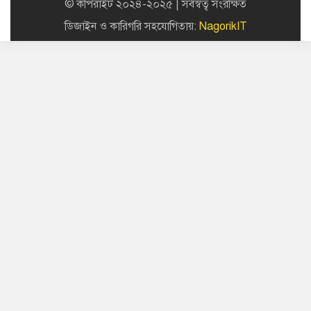
© কপিরাইট ২০২৪-২০২৫ | সর্বস্বত্ব সংরক্ষিত
ডিজাইন ও কারিগরি সহযোগিতায়:
NagorikIT