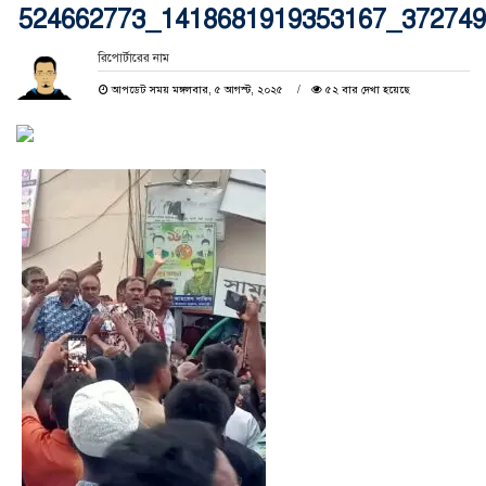
524662773_1418681919353167_37274
রিপোর্টারের নাম
আপডেট সময় মঙ্গলবার, ৫ আগস্ট, ২০২৫
৫২ বার দেখা হয়েছে