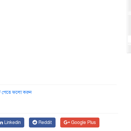
ডেট পেতে ফলো করুন
Linkedin
Reddit
Google Plus