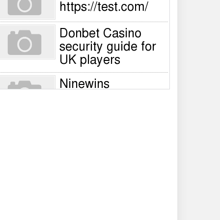
https://test.com/
Donbet Casino
security guide for
UK players
Ninewins
registration steps
for UK players –
Quick sign‑up guide
Nine Wins Casino
account
verification guide
for UK players
NineWin login