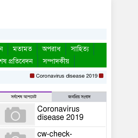
ন
মতামত
অপরাধ
সাহিত্য
েষ প্রতিবেদন
সম্পাদকীয়
Coronavirus disease 2019
cw-check-https:
সর্বশেষ আপডেট
জনপ্রিয় সংবাদ
Coronavirus
disease 2019
cw-check-