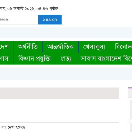
িবার, ০৬ অগাস্ট ২০২৬, ০৪:৪৬ পূর্বাহ্ন
Search
দেশ
অর্থনীতি
আন্তর্জাতিক
খেলাধুলা
বিনোদ
্পাস
বিজ্ঞান-প্রযুক্তি
স্বাস্থ্য
সাবাস বাংলাদেশ বিশ
বার দেখা হয়েছে