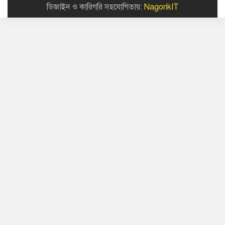
ডিজাইন ও কারিগরি সহযোগিতায়:
NagorikIT