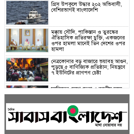
গ্রিস উপকূলে উদ্ধার ২০২ অভিবাসী,
বেশিরভাগই বাংলাদেশি
মক্কায় সৌদি, পাকিস্তান ও তুরস্কের
ঐতিহাসিক প্রতিরক্ষা চুক্তি, একজনের
ওপর হামলা মানেই তিন দেশের ওপর
হামলা
নেত্রকোনার বড় বাজারে ভয়াবহ আগুন,
পুড়ছে ৫ বাণিজ্যিক প্রতিষ্ঠান; নিয়ন্ত্রণে
৭ ইউনিটের প্রাণপণ চেষ্টা
সাকিবের দেশে ফেরা ও জাতীয় দলে
ফেরার সম্ভাবনা নেই, ইঙ্গিত ক্রীড়া
প্রতিমন্ত্রীর
ফেসবুকে যুক্ত হলো বিকাশ, সহজ
হলো ডিজিটাল পেমেন্ট