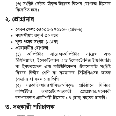
(৩) সংশ্লিষ্ট সেক্টরে স্বীকৃত উদ্ভাবন বিশেষ যোগ্যতা হিসেবে
বিবেচিত হবে।
২. প্রোগ্রামার
বেতন স্কেল:
৩৫৫০০-৬৭০১০/- (গ্রেড-৬)
বয়সসীমা:
অনূর্ধ্ব ৩৫ বছর
শূন্য পদের সংখ্যা:
১ (এক)
প্রয়োজনীয় যোগ্যতা:
(১) কম্পিউটার সায়েন্স/কম্পিউটার সায়েন্স এন্ড
ইঞ্জিনিয়ারিং, ইলেকট্রিক্যাল এন্ড ইলেকট্রোনিক্স ইঞ্জিনিয়ারিং
বা ইনফরমেশন এন্ড কমিউনিকেশন টেকনোলজি সংশ্লিষ্ট
বিষয়ে দ্বিতীয় শ্রেণি বা সমমানের সিজিপিএসহ স্নাতক
(সম্মান) বা সমমানের ডিগ্রি।
(২) সরকারি/স্বায়ত্তশাসিত/অধিকৃত প্রতিষ্ঠানে সিনিয়র
কম্পিউটার অপারেটর/সহকারী প্রোগ্রামার/সহকারী
রক্ষণাবেক্ষণ প্রকৌশলী হিসেবে ০৪ (চার) বছরের চাকরি।
৩. সহকারী পরিচালক