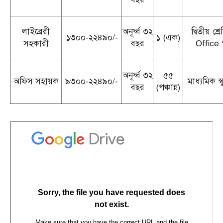
লাইব্রেরী
অনূর্ধ্ব ৩২
দ্বিতীয় শ
১৩০০-২২৪৯০/-
১ (এক)
সহকারী
বছর
Office 
অনূর্ধ্ব ৩২
৫৫
অফিস সহায়ক
৯৩০০-২২৪৯০/-
মাধ্যমিক স্
বছর
(পঞ্চান্ন)