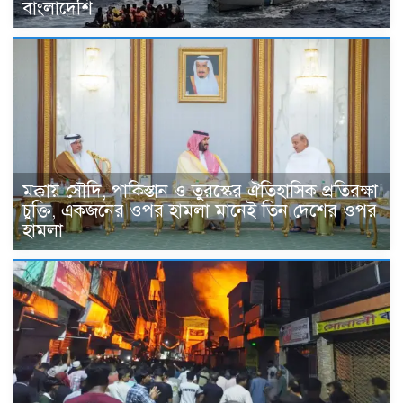
বাংলাদেশি
মক্কায় সৌদি, পাকিস্তান ও তুরস্কের ঐতিহাসিক প্রতিরক্ষা
চুক্তি, একজনের ওপর হামলা মানেই তিন দেশের ওপর
হামলা