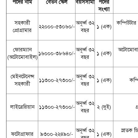
পদের নাম
বেতন স্কেল
বয়সসীমা
পদের
সংখ্যা
সহকারী
অনূর্ধ্ব ৩২
কম্পিউটার 
২২০০০-৫৩০৬০/-
১ (এক)
প্রোগ্রামার
বছর
ফোরম্যান
অনূর্ধ্ব ৩২
অটোমোবাইল
১৬০০০-৩৮৬৪০/-
১ (এক)
(অটোমোবাইল)
বছর
মেইনটেনেন্স
অনূর্ধ্ব ৩২
১১৩০০-২৭৩০০/-
১ (এক)
কম্প
সহকারী
বছর
অনূর্ধ্ব ৩২
লাইব্রেরিয়ান
১১৩০০-২৭৩০০/-
২ (দুই)
গ
বছর
অনূর্ধ্ব ৩২
স্নাতক ড
ফটোগ্রাফার
৯৩০০-২২৪৯০/-
১ (এক)
বছর