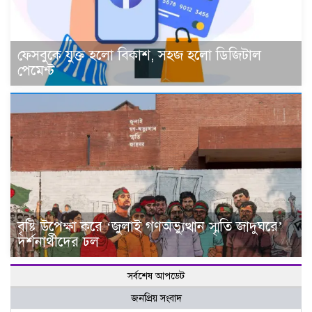
ফেসবুকে যুক্ত হলো বিকাশ, সহজ হলো ডিজিটাল
পেমেন্ট
বৃষ্টি উপেক্ষা করে ‘জুলাই গণঅভ্যুত্থান স্মৃতি জাদুঘরে’
দর্শনার্থীদের ঢল
সর্বশেষ আপডেট
জনপ্রিয় সংবাদ