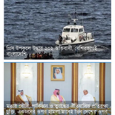
গ্রিস উপকূলে উদ্ধার ২০২ অভিবাসী, বেশিরভাগই
বাংলাদেশি
মক্কায় সৌদি, পাকিস্তান ও তুরস্কের ঐতিহাসিক প্রতিরক্ষা
চুক্তি, একজনের ওপর হামলা মানেই তিন দেশের ওপর