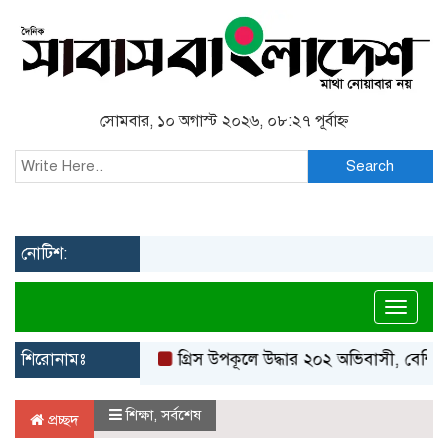
সোমবার, ১০ অগাস্ট ২০২৬, ০৮:২৭ পূর্বাহ্ন
Search
নোটিশ:
Toggl
শিরোনামঃ
গ্রিস উপকূলে উদ্ধার ২০২ অভিবাসী, বেশিরভাগই 
শিক্ষা
,
সর্বশেষ
প্রচ্ছদ