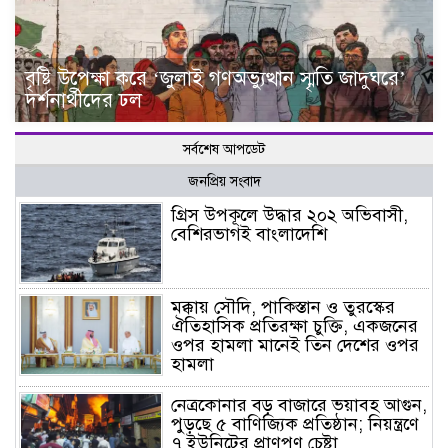
বৃষ্টি উপেক্ষা করে ‘জুলাই গণঅভ্যুত্থান স্মৃতি জাদুঘরে’
দর্শনার্থীদের ঢল
সর্বশেষ আপডেট
জনপ্রিয় সংবাদ
গ্রিস উপকূলে উদ্ধার ২০২ অভিবাসী,
বেশিরভাগই বাংলাদেশি
মক্কায় সৌদি, পাকিস্তান ও তুরস্কের
ঐতিহাসিক প্রতিরক্ষা চুক্তি, একজনের
ওপর হামলা মানেই তিন দেশের ওপর
হামলা
নেত্রকোনার বড় বাজারে ভয়াবহ আগুন,
পুড়ছে ৫ বাণিজ্যিক প্রতিষ্ঠান; নিয়ন্ত্রণে
৭ ইউনিটের প্রাণপণ চেষ্টা