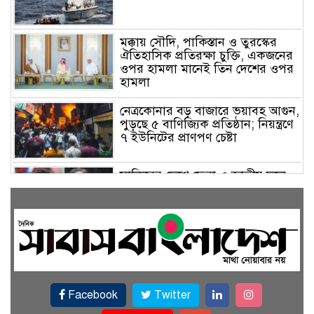
মক্কায় সৌদি, পাকিস্তান ও তুরস্কের
ঐতিহাসিক প্রতিরক্ষা চুক্তি, একজনের
ওপর হামলা মানেই তিন দেশের ওপর
হামলা
নেত্রকোনার বড় বাজারে ভয়াবহ আগুন,
পুড়ছে ৫ বাণিজ্যিক প্রতিষ্ঠান; নিয়ন্ত্রণে
৭ ইউনিটের প্রাণপণ চেষ্টা
সাকিবের দেশে ফেরা ও জাতীয় দলে
ফেরার সম্ভাবনা নেই, ইঙ্গিত ক্রীড়া
প্রতিমন্ত্রীর
ফেসবুকে যুক্ত হলো বিকাশ, সহজ
হলো ডিজিটাল পেমেন্ট
Facebook
Twitter
বৃষ্টি উপেক্ষা করে ‘জুলাই গণঅভ্যুত্থান