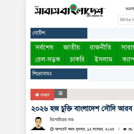
শুক্র
নোটিশ:
সর্বশেষ
জাতীয়
রাজনীতি
সারা
রেল-সড়ক
চাকরি
ইসলাম
ক্যাম
শিরোনামঃ
প্রচ্ছদ
২০২৬ হজ চুক্তি বাংলাদেশ সৌদি আরব
রিপোর্টারের নাম
আপডেট সময় বুধবার, ১২ নভেম্বর, ২০২৫
৩৮ 