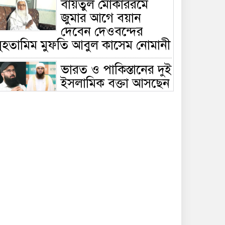
বায়তুল মোকাররমে
জুমার আগে বয়ান
দেবেন দেওবন্দের
মুহতামিম মুফতি আবুল কাসেম নোমানী
ভারত ও পাকিস্তানের দুই
ইসলামিক বক্তা আসছেন
বাংলাদেশে, ঢাকা-
ট্টগ্রামে আন্তর্জাতিক সেমিনার
জীবিত থাকতেই নিজের
‘চল্লিশা’ করলেন বৃদ্ধ,
খেলেন ২ হাজার মানুষ
বালিয়াকান্দিতে
উপজেলা প্রশাসনের
আয়োজনে জুলাই