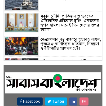
মক্কায় সৌদি, পাকিস্তান ও তুরস্কের
ঐতিহাসিক প্রতিরক্ষা চুক্তি, একজনের
ওপর হামলা মানেই তিন দেশের ওপর
হামলা
নেত্রকোনার বড় বাজারে ভয়াবহ আগুন,
পুড়ছে ৫ বাণিজ্যিক প্রতিষ্ঠান; নিয়ন্ত্রণে
৭ ইউনিটের প্রাণপণ চেষ্টা
সাকিবের দেশে ফেরা ও জাতীয় দলে
ফেরার সম্ভাবনা নেই, ইঙ্গিত ক্রীড়া
প্রতিমন্ত্রীর
ফেসবুকে যুক্ত হলো বিকাশ, সহজ
হলো ডিজিটাল পেমেন্ট
Facebook
Twitter
বৃষ্টি উপেক্ষা করে ‘জুলাই গণঅভ্যুত্থান