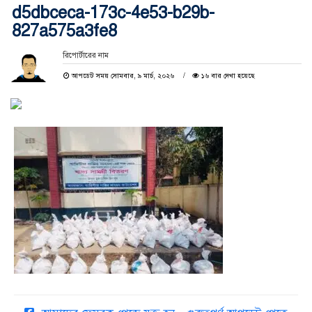
d5dbceca-173c-4e53-b29b-
827a575a3fe8
রিপোর্টারের নাম
আপডেট সময় সোমবার, ৯ মার্চ, ২০২৬
১৬ বার দেখা হয়েছে