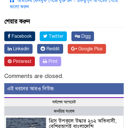
আমাদের ফেসবুক পেজে যুক্ত হন – গুরুত্বপূর্ণ আপডেট পেতে
ফলো করুন
শেয়ার করুন
Facebook
Twitter
Digg
Linkedin
Reddit
Google Plus
Pinterest
Print
Comments are closed.
এই ধরনের আরও নিউজ
সর্বশেষ আপডেট
জনপ্রিয় সংবাদ
গ্রিস উপকূলে উদ্ধার ২০২ অভিবাসী,
বেশিরভাগই বাংলাদেশি